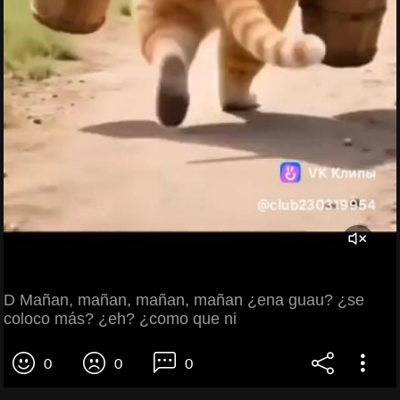
D Mañan, mañan, mañan, mañan ¿ena guau? ¿se
coloco más? ¿eh? ¿como que ni
0
0
0