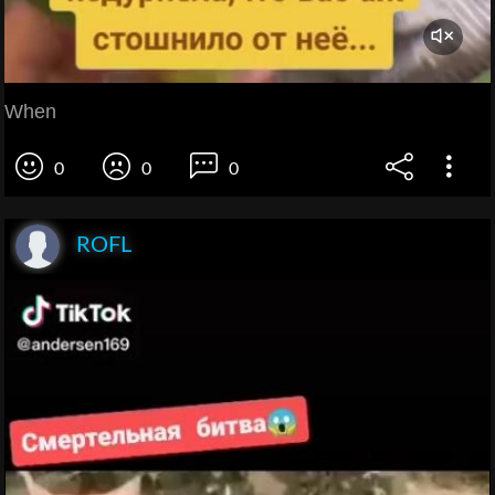
When
0
0
0
ROFL