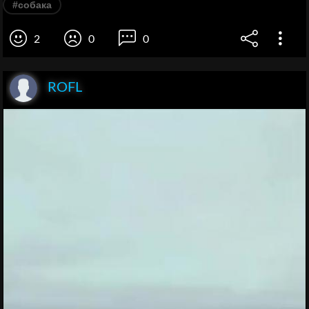
#собака
2
0
0
ROFL