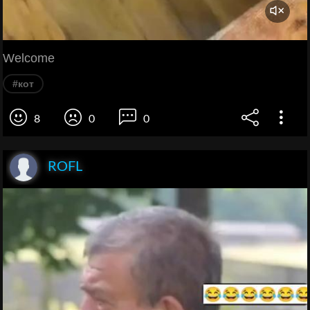
Welcome
#кот
8
0
0
ROFL