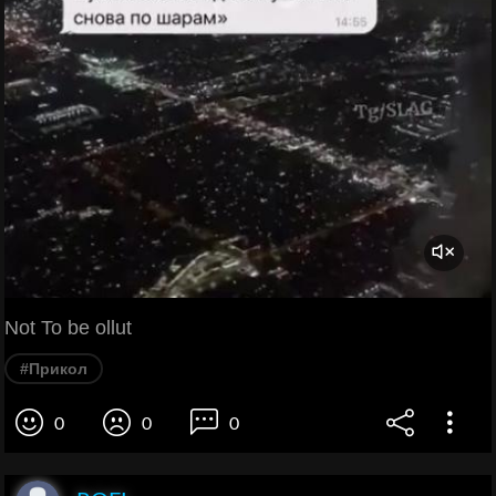
Not To be ollut
#Прикол
0
0
0