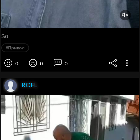
So
#Прикол
0
0
0
ROFL