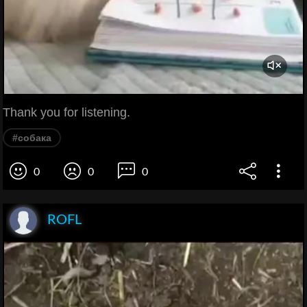
Thank you for listening.
#собака
0
0
0
ROFL