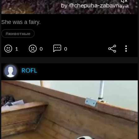
She was a fairy.
#животные
1
0
0
ROFL