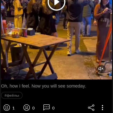
Oh, how I feel. Now you will see someday.
#фейлы
1
0
0