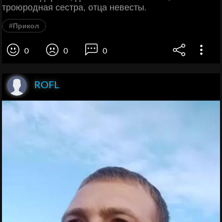
троюродная сестра, отца невесты.
#Прикол
0
0
0
ROFL