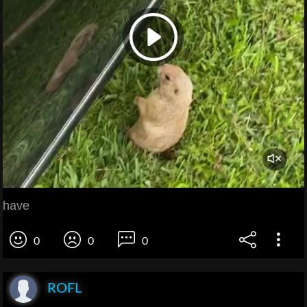
have
0
0
0
ROFL