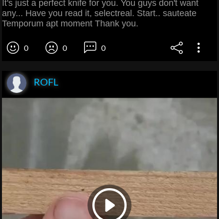
It's just a perfect knife for you. You guys don't want
any... Have you read it, selectreal. Start.. sauteate
Temporum apt moment Thank you.
0
0
0
ROFL