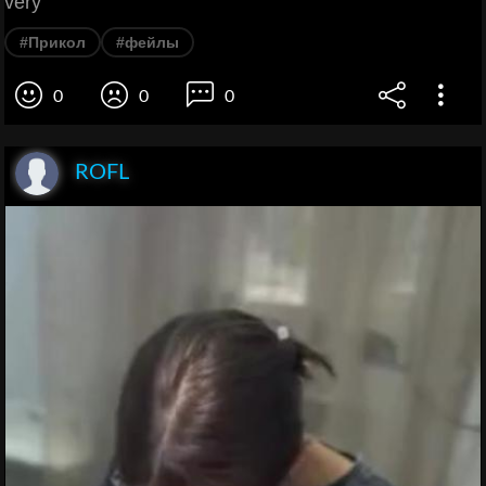
very
#Прикол
#фейлы
0
0
0
ROFL