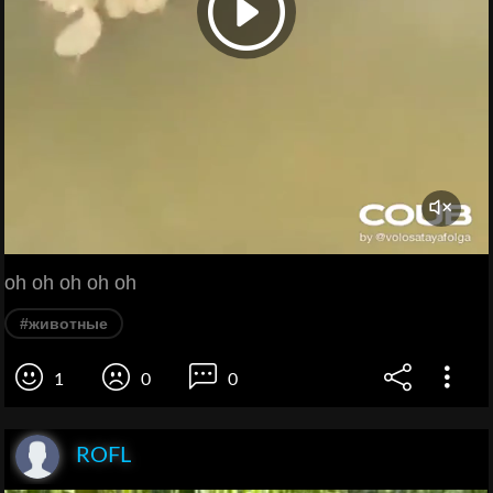
oh oh oh oh oh
#животные
1
0
0
ROFL