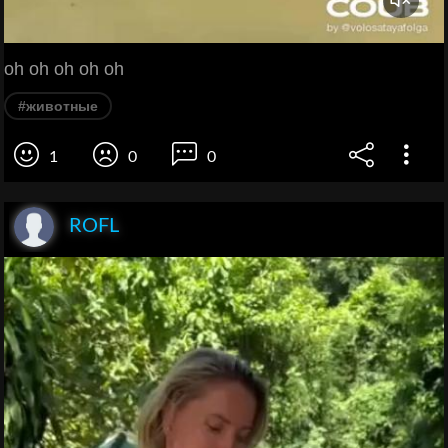
oh oh oh oh oh
#животные
1
0
0
ROFL