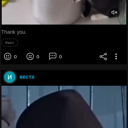
Thank you.
#кот
0
0
0
веста