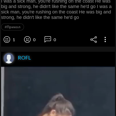
I was a sick man, you're rushing on the coast He was
big and strong, he didn't like the same he'd go I was a
sick man, you're rushing on the coast He was big and
strong, he didn't like the same he'd go
#Прикол
1
0
0
ROFL