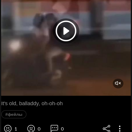
It's old, balladdy, oh-oh-oh
#фейлы
1
0
0