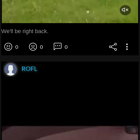
We'll be right back.
0
0
0
ROFL