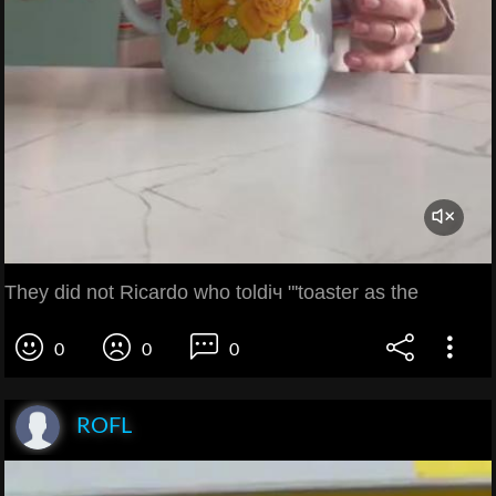
They did not Ricardo who toldіч "'toaster as the
0
0
0
ROFL