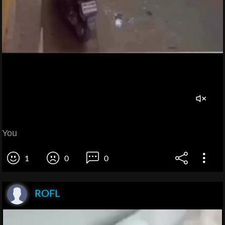
You
1
0
0
ROFL