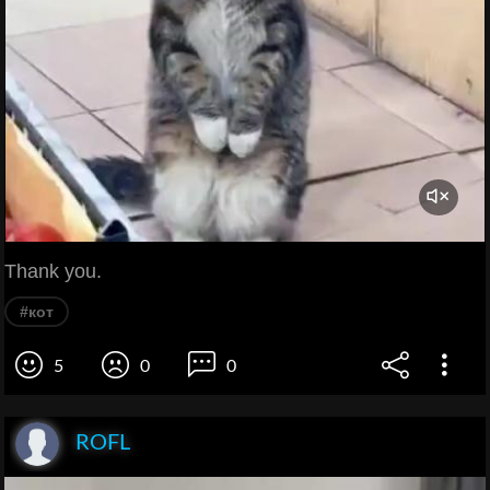
Thank you.
#кот
5
0
0
ROFL