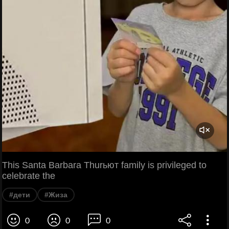
This Santa Barbara Thurьют family is privileged to
celebrate the
#дети
#Жиза
0
0
0