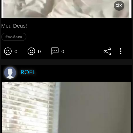
Meu Deus!
#собака
0
0
0
ROFL