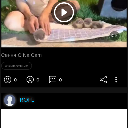
Cення C Na Cam
#животные
0
0
0
ROFL