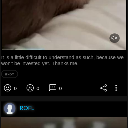
It is a little difficult to understand as such, because we
won't be invested yet. Thanks me.
#кот
0
0
0
ROFL