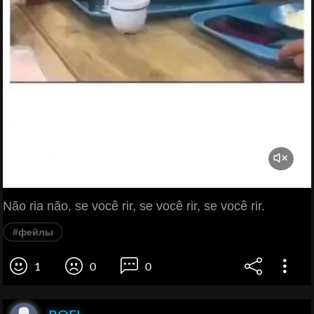
Não ria não, se você rir, se você rir, se você rir.
#фейлы
1
0
0