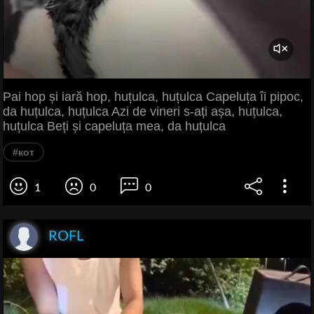
Pai hop și iară hop, huțulca, huțulca Capeluța îi pipoc,
da huțulca, huțulca Azi de vineri s-ați așa, huțulca,
huțulca Beți și capeluța mea, da huțulca
#кот
1
0
0
ROFL