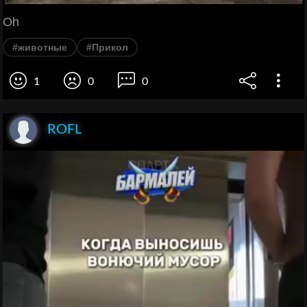
Oh
#животные
#Прикол
1
0
0
ROFL