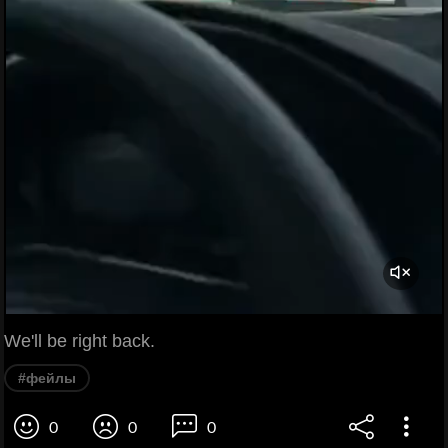
We'll be right back.
#фейлы
0
0
0