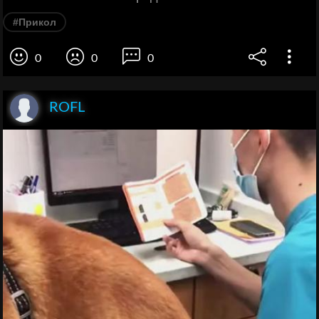
#Прикол
0
0
0
ROFL