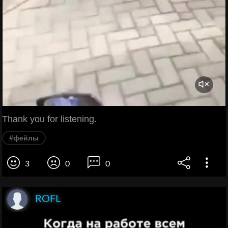
Thank you for listening.
#фейлы
3
0
0
ROFL