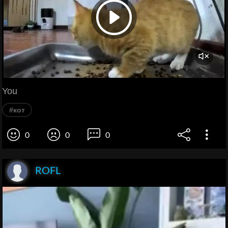
You
#кот
0
0
0
ROFL