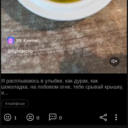
Я расплываюсь в улыбке, как дурак, как
шоколадка, на лобовом огне, тебе срывай крышку,
я...
#лайфхак
1
0
0