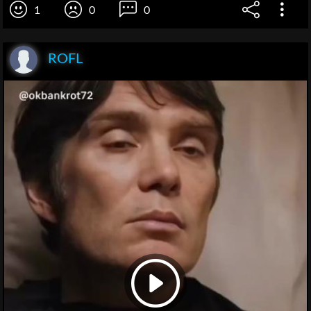
1
0
0
ROFL