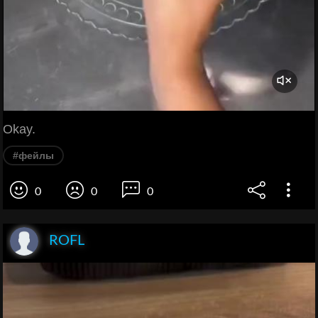
Okay.
#фейлы
0
0
0
ROFL