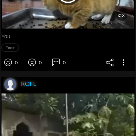
You
#кот
0
0
0
ROFL