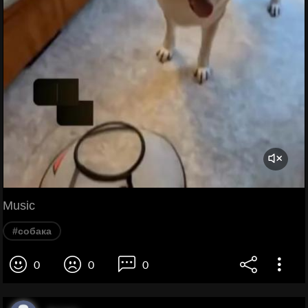
Music
#собака
0
0
0