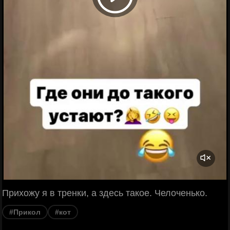
Прихожу я в тренки, а здесь такое. Челоченько.
#Прикол
#кот