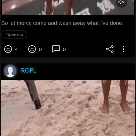
So let mercy come and wash away what I've done.
#фейлы
4
0
0
ROFL