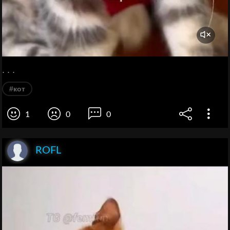
. . .
#кот
1
0
0
ROFL