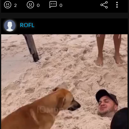
2
0
0
ROFL