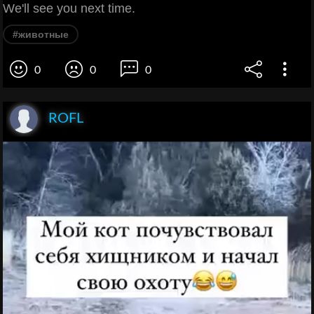
We'll see you next time.
#животные
0
0
0
ROFL