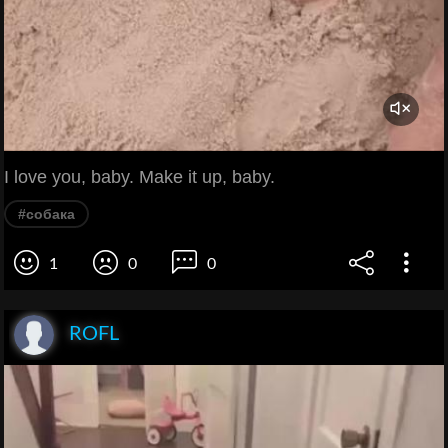
I love you, baby. Make it up, baby.
#собака
1
0
0
ROFL