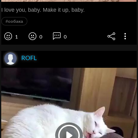
I love you, baby. Make it up, baby.
#собака
1
0
0
ROFL