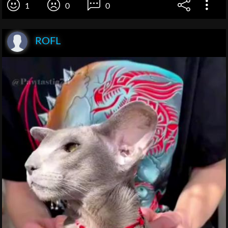
1
0
0
ROFL