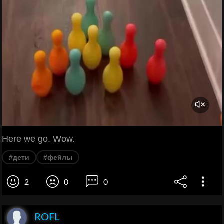
Here we go. Wow.
#дети
#фейлы
2
0
0
ROFL