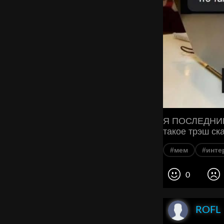
Я ПОСЛЕДНИЕ 
такое трэш ск
#мем
#инте
0
ROFL