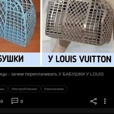
ницы - зачем переплачивать У БАБУШКИ У LOUIS
мы
#потребление
#экономия
0
0