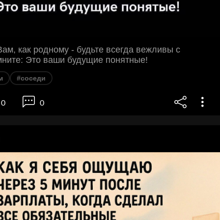
Вам, как родному - будьте всегда вежливы с
мните: Это ваши будущие понятные!
м
#соседи
0
0