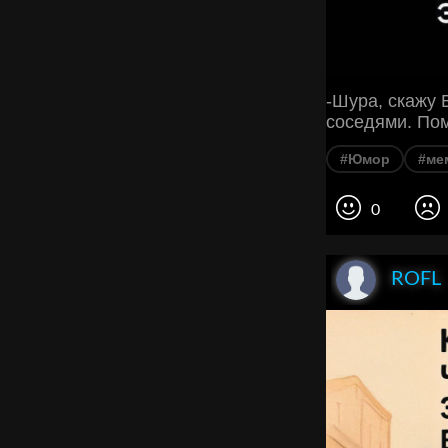
-Шура, скажу 
соседями. По
#Юмор
#ме
0
ROFL