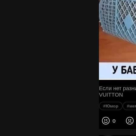
Если нет раз
VUITTON
#Юмор
#ме
0