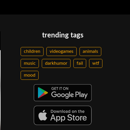
trending tags
children
videogames
animals
music
darkhumor
fail
wtf
mood