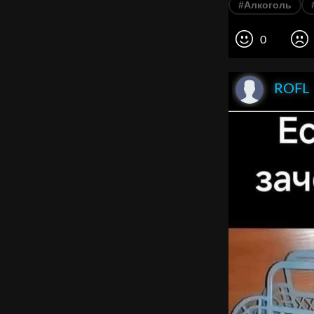
#Алкоголь
0
ROFL