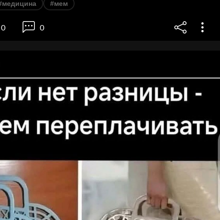
#медицина
#мем
0
0