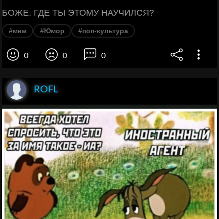
БОЖЕ, ГДЕ ТЫ ЭТОМУ НАУЧИЛСЯ?
#мем
#Юмор
#поп-культура
0
0
0
ROFL