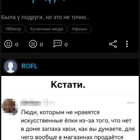
Была у подруги, но это не точно..
#Юмор
#уличная мода
#фэшн
0
0
0
ROFL