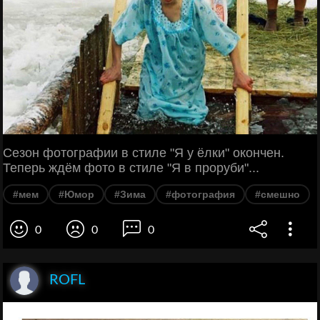
Сезон фотографии в стиле "Я у ёлки" окончен.
Теперь ждём фото в стиле "Я в проруби"...
#мем
#Юмор
#Зима
#фотография
#смешно
0
0
0
ROFL