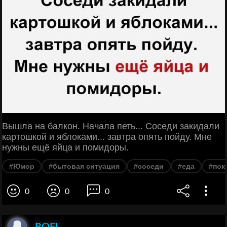
Вышла на балкон. Начала петь... Соседи закидали
картошкой и яблоками... завтра опять пойду. Мне
нужны ещё яйца и помидоры.
#Юмор
#бытовая ситуация
#соседи
#еда
#пок
0
0
0
ROFL