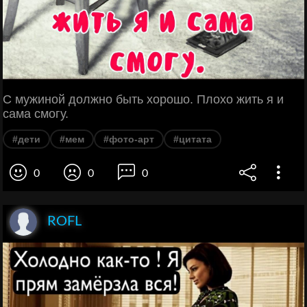
С мужиной должно быть хорошо. Плохо жить я и
сама смогу.
#дети
#мем
#фото-арт
#цитата
0
0
0
ROFL