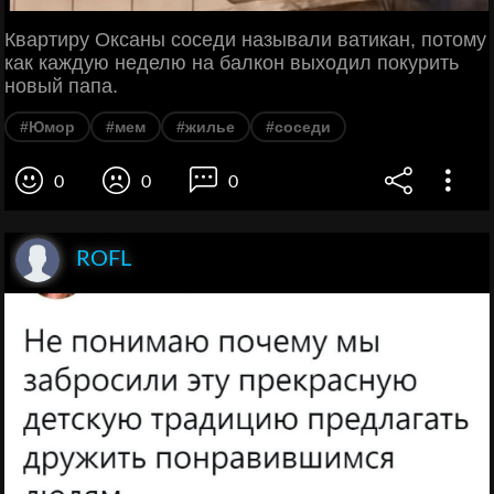
Квартиру Оксаны соседи называли ватикан, потому
как каждую неделю на балкон выходил покурить
новый папа.
#Юмор
#мем
#жилье
#соседи
0
0
0
ROFL