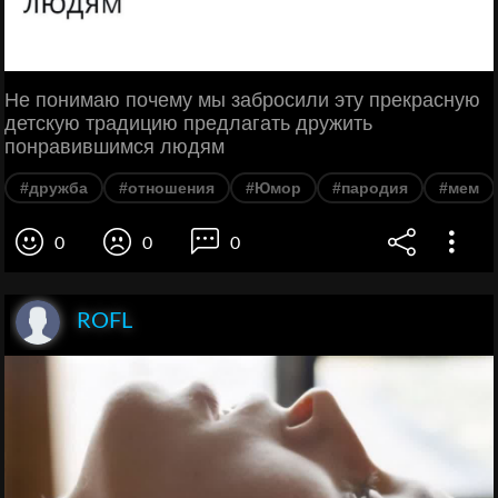
Не понимаю почему мы забросили эту прекрасную
детскую традицию предлагать дружить
понравившимся людям
#дружба
#отношения
#Юмор
#пародия
#мем
0
0
0
ROFL