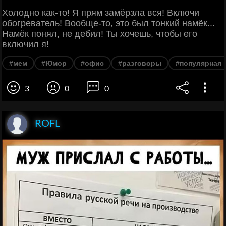
Холодно как-то! Я прям замёрзла вся! Включи
обогреватель! Вообще-то, это был тонкий намёк...
Намёк понял, не дебил! Ты хочешь, чтобы его
включил я!
#мем
#Юмор
#офис
#разговоры
#популярная 
3
0
0
ROFL