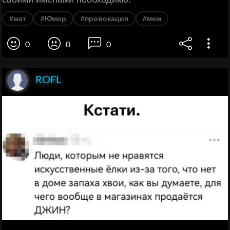
#мат
#Юмор
#провокация
#мем
0
0
0
ROFL