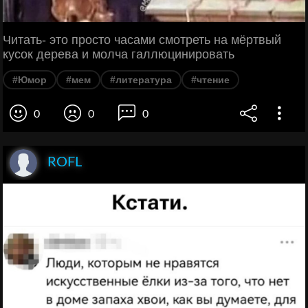
Читать- это просто часами смотреть на мёртвый
кусок дерева и молча галлюцинировать
#Юмор
#мем
#литература
#чтение
0
0
0
ROFL