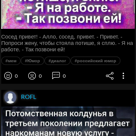
Сосед привет! - Алло, сосед, привет. - Привет. -
Попроси жену, чтобы стояла потише, я сплю. - Я на
работе. - Так позвони ей!
#мем
#Юмор
#диалог
#российский юмор
0
0
0
ROFL