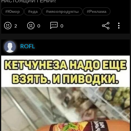
НАСТОЯЩИЙ ГЕНИЙ!
#Юмор
#еда
#мясопродукты
#Реклама
2
0
0
ROFL