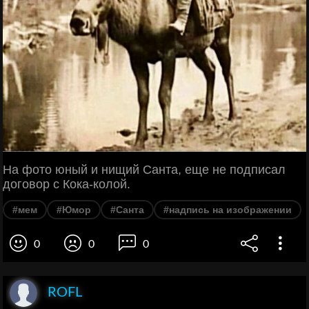
На фото юный и нищий Санта, еще не подписал
договор с Кока-колой.
#мем
#Юмор
#Санта
#надпись на изображении
0
0
0
ROFL