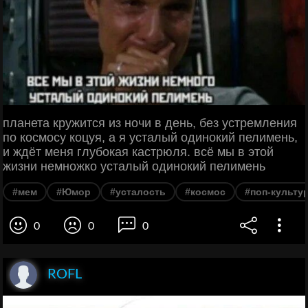
планета кружится из ночи в день, без устремления
по космосу коцуя, а я усталый одинокий пелимень,
и ждёт меня глубокая кастрюля. всё мы в этой
жизни немножко усталый одинокий пелимень
#мем
#Юмор
#усталость
#космос
#поп-культу
0
0
0
ROFL