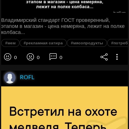
Владимирский стандарт ГОСТ проверенный,
этапом в магазин - цена немеряна, лежит на полке
колбаса...
#мем
#рекламная сатира
#мясопродукты
#потреб
0
0
0
ROFL