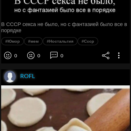
В СССР секса не было, но с фантазией было все в
порядке
#Юмор
#мем
#Ностальгия
#Ссср
0
0
0
ROFL