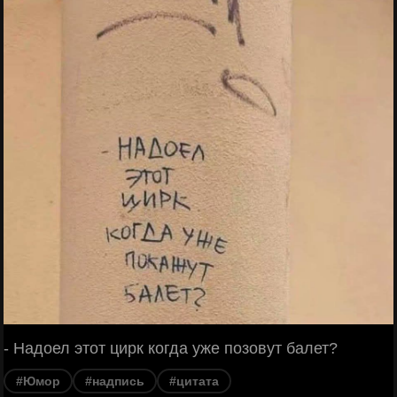
- Надоел этот цирк когда уже позовут балет?
#Юмор
#надпись
#цитата