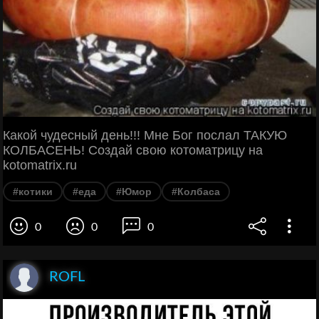
Какой чудесный день!!! Мне Бог послал ТАКУЮ
КОЛБАСЕНЬ! Создай свою котоматрицу на
kotomatrix.ru
#котики
#еда
#Юмор
#Колбаса
0
0
0
ROFL