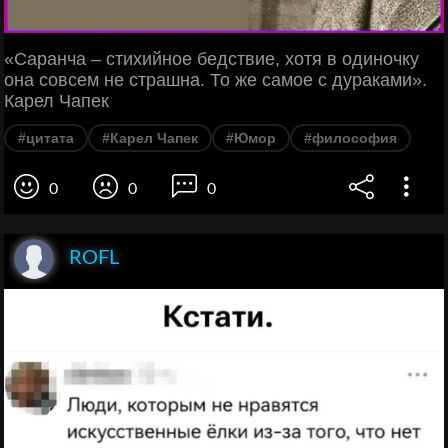
«Саранча – стихийное бедствие, хотя в одиночку
она совсем не страшна. То же самое с дураками».
Карел Чапек
#цитата
#Карел Чапек
#Юмор
#философия
0
0
0
ROFL