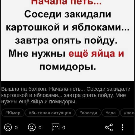
Вышла на балкон. Начала петь... Соседи закидали
картошкой и яблоками... завтра опять пойду. Мне
нужны ещё яйца и помидоры.
#Юмор
#бытовая ситуация
#соседи
#еда
#пок
0
0
0