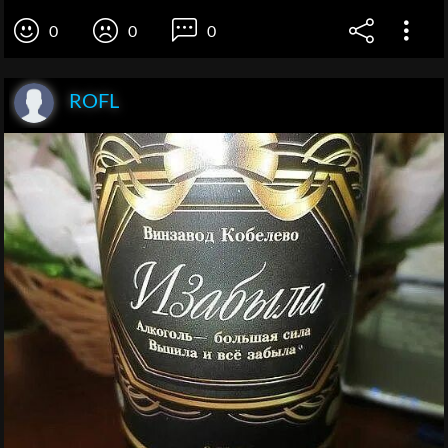
0
0
0
ROFL