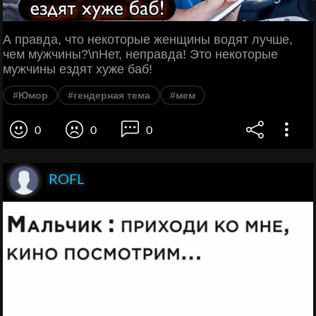
А правда, что некоторые женщины водят лучше,
чем мужчины?\nНет, неправда! Это некоторые
мужчины ездят хуже баб!
#Юмор
#гендерная тема
#мем
0
0
0
ROFL