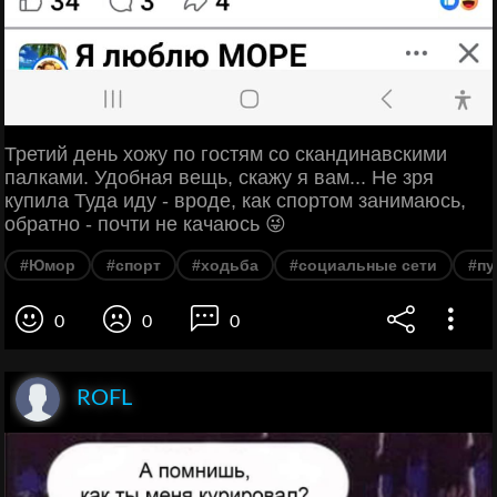
Третий день хожу по гостям со скандинавскими
палками. Удобная вещь, скажу я вам... Не зря
купила Туда иду - вроде, как спортом занимаюсь,
обратно - почти не качаюсь 😜
#Юмор
#спорт
#ходьба
#социальные сети
#пу
0
0
0
ROFL