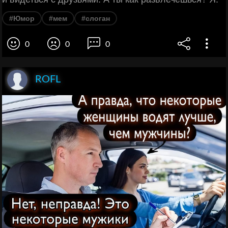
#Юмор
#мем
#слоган
0
0
0
ROFL