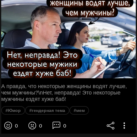
А правда, что некоторые женщины водят лучше,
чем мужчины?\nНет, неправда! Это некоторые
мужчины ездят хуже баб!
#Юмор
#гендерная тема
#мем
0
0
0