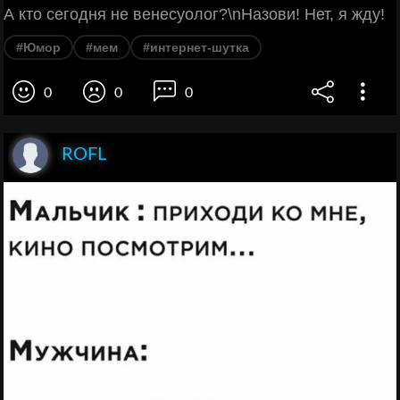
А кто сегодня не венесуолог?\nНазови! Нет, я жду!
#Юмор
#мем
#интернет-шутка
0
0
0
ROFL