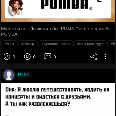
Мужской вес До женитьбы: PUMA После женитьбы:
PUMBA
#мем
#Юмор
#русский юмор
#поп-культура
#Ш
0
0
0
ROFL