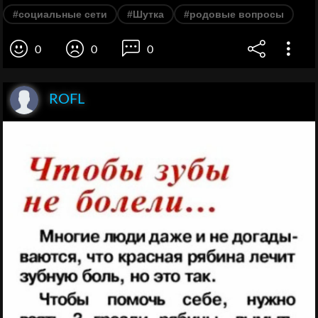
#социальные сети
#Шутка
#родовые вопросы
0
0
0
ROFL