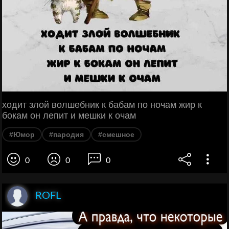
ходит злой волшебник к бабам по ночам жир к
бокам он лепит и мешки к очам
#Юмор
#пародия
#смешное
0
0
0
ROFL