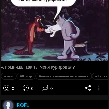
А помнишь, как ты меня курировал?
#мем
#Юмор
#анимированные персонажи
#Карти
0
0
0
ROFL