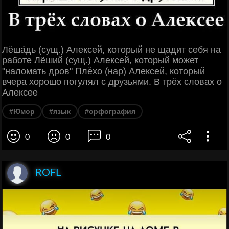
Лёша́дь (сущ.) Алексей, который не щадит себя на
работе Лёший (сущ.) Алексей, который может
"наломать дров" Плёхо (нар) Алексей, который
вчера хорошо погулял с друзьями. В трёх словах о
Алексее
#Юмор
#язык
#орфография
0
0
0
ROFL