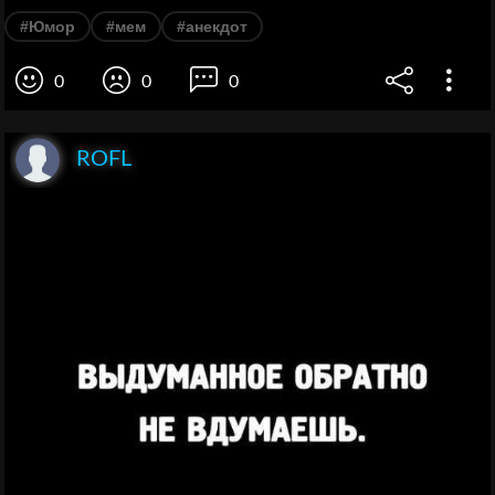
#Юмор
#мем
#анекдот
0
0
0
ROFL