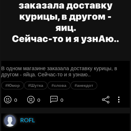
В одном магазине заказала доставку курицы, в
другом - яйца. Сейчас-то и я узнаю..
#Юмор
#Шутка
#слова
#анекдот
0
0
0
ROFL