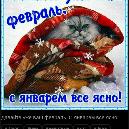
Давайте уже ваш февраль. С январем все ясно!
#Юмор
#мем
#животные
#кот
#Зима