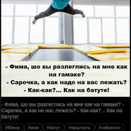
- Фима, шо вы разлеглись на мне как на гамаке? -
Сарачка, а как на нас лежать? - Как-как?... Как на
батуте!
#Юмор
#мем
#батут
#прыгнуть
#забавное