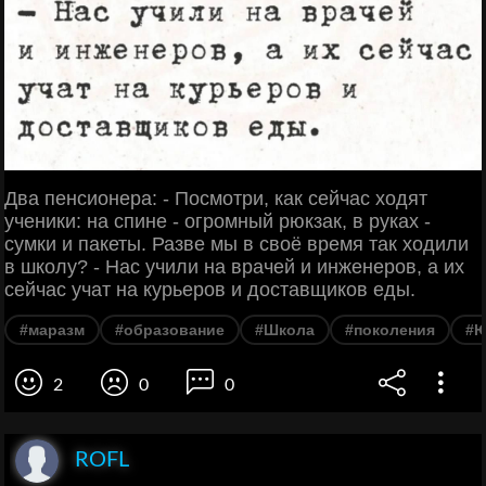
Два пенсионера: - Посмотри, как сейчас ходят
ученики: на спине - огромный рюкзак, в руках -
сумки и пакеты. Разве мы в своё время так ходили
в школу? - Нас учили на врачей и инженеров, а их
сейчас учат на курьеров и доставщиков еды.
#маразм
#образование
#Школа
#поколения
#
2
0
0
ROFL