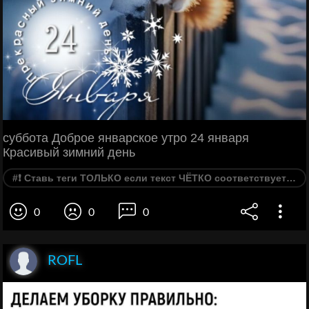
суббота Доброе январское утро 24 января
Красивый зимний день
#❗ Ставь теги ТОЛЬКО если текст ЧЁТКО соответствует категории.
0
0
0
ROFL