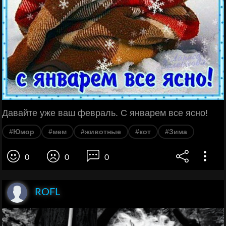
Давайте уже ваш февраль. С январем все ясно!
#Юмор
#мем
#животные
#кот
#Зима
0
0
0
ROFL