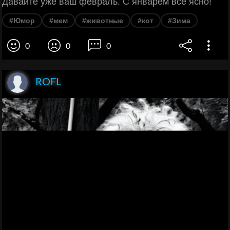
Давайте уже ваш февраль. С январем все ясно!
#Юмор
#мем
#животные
#кот
#Зима
0
0
0
ROFL