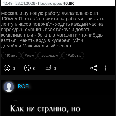
Москва, ищу новую работу. Желательно с зп
100к\n\nЯ готов:\n- прийти на работу\n- листать
ленту 9 часов подряд\n- ходить каждый час на
перекур\n- смешить всех вокруг и делать
комплименты\n- бегать в магазин и что-нибудь
взять\n- менять воду в кулере\n- уйти
домой\n\nМаксимальный репост!
#Юмор
#мем
#сарказм
#Работа
0
0
0
ROFL