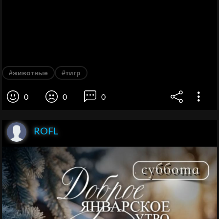
#животные
#тигр
0
0
0
ROFL