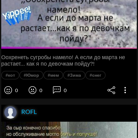
Оохренеть сугробы намело! А если до марта не
растает... как я по девочкам пойду?!
#кот
#Юмор
#мем
#Зима
#снег
0
0
0
ROFL