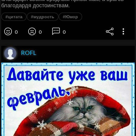
благодардя достоинствам.
#цитата
#мудрость
#Юмор
0
0
0
ROFL