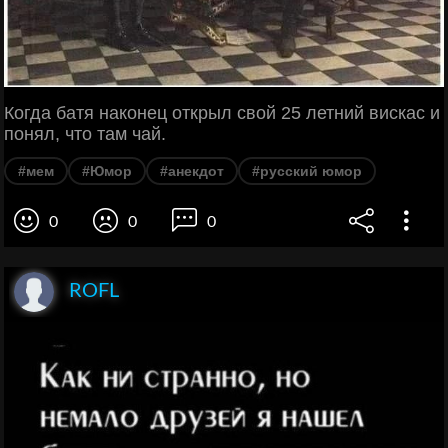
Когда батя наконец открыл свой 25 летний вискас и
понял, что там чай.
#мем
#Юмор
#анекдот
#русский юмор
0
0
0
ROFL