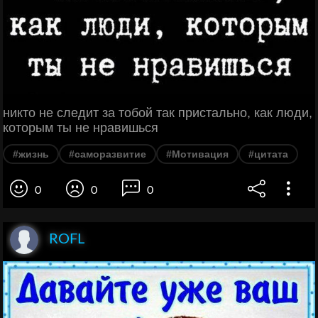
никто не следит за тобой так пристально, как люди,
которым ты не нравишься
#жизнь
#саморазвитие
#Мотивация
#цитата
0
0
0
ROFL