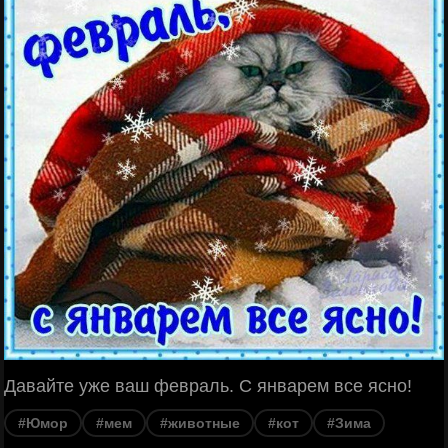
Давайте уже ваш февраль. С январем все ясно!
#Юмор
#мем
#животные
#кот
#Зима