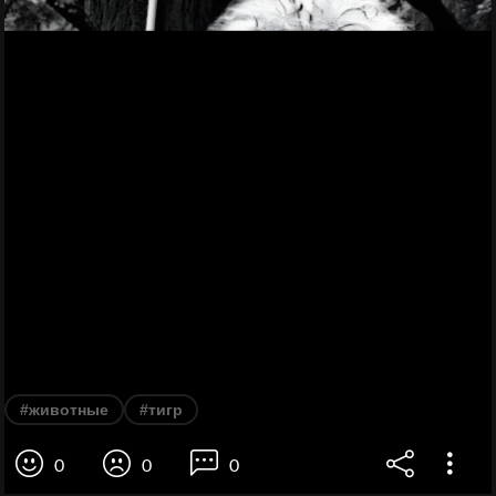
#животные
#тигр
0
0
0