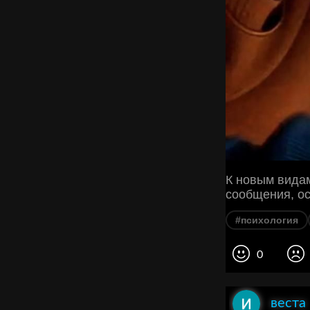
К новым видам
сообщения, ос
#психология
0
веста