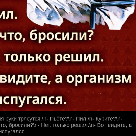
ня руки трясутся.\n- Пьёте?\n- Пил.\n- Курите?\n-
что, бросили?\n- Нет, только решил.\n- Вот видите, а
испугался.