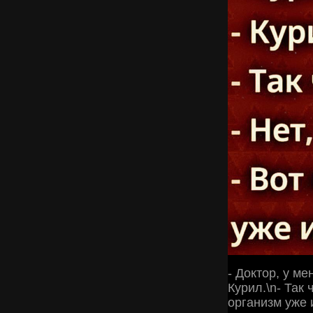
- Доктор, у ме
Курил.\n- Так 
организм уже 