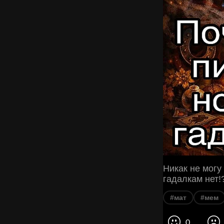
Никак не могу
гадалкам нет!
#мат
#мем
0