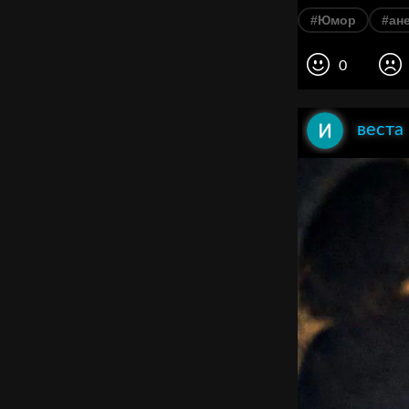
#Юмор
#ан
0
веста