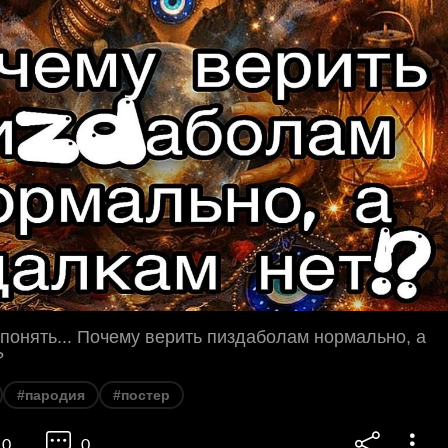
 понять... Почему верить пиздаболам нормально, а
?
#пародия
#постер
0
0