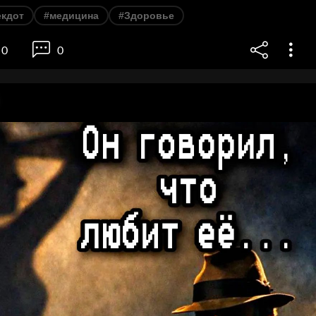
екдот
#медицина
#Здоровье
0
0