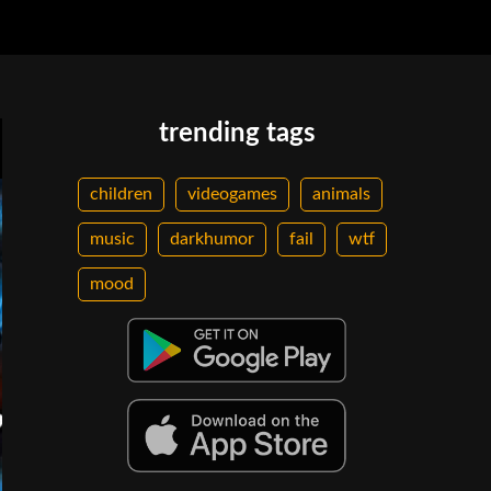
trending tags
children
videogames
animals
music
darkhumor
fail
wtf
mood