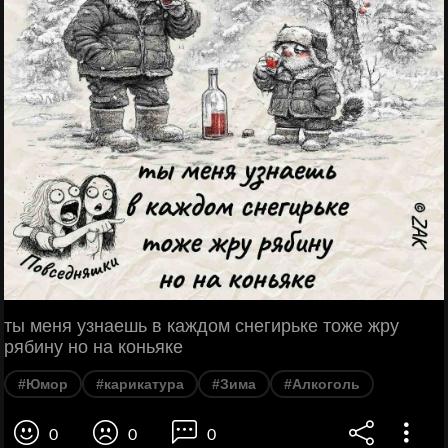
ты меня узнаешь в каждом снегирьке тоже жру
рябину но на коньяке
#Юмор
#карикатура
#Зима
#Алкоголь
0
0
0