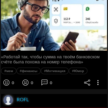
«Работай так, чтобы сумма на твоём банковском
счёте была похожа на номер телефона»
#мем
#финансы
#Мотивация
#Юмор
0
0
0
ROFL