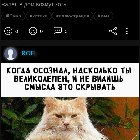
жалея в дом возмут коты
#Юмор
#котики
#иллюстрация
#мем
0
0
0
ROFL