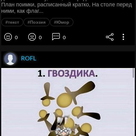
План поимки, расписанный кратко, На столе перед
ними, как флаг...
#текст
#Поэзия
#Юмор
0
0
0
ROFL