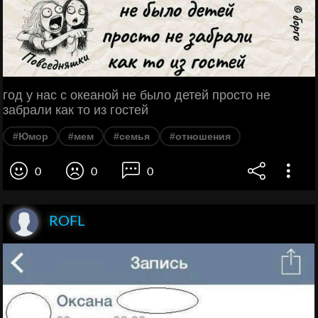
год у нас с океаной не было детей просто не
забрали как то из гостей
#Юмор
#мем
#семья
#отношения
0
0
0
ROFL