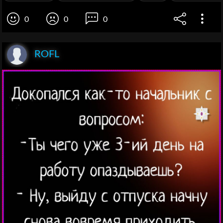
0
0
0
ROFL