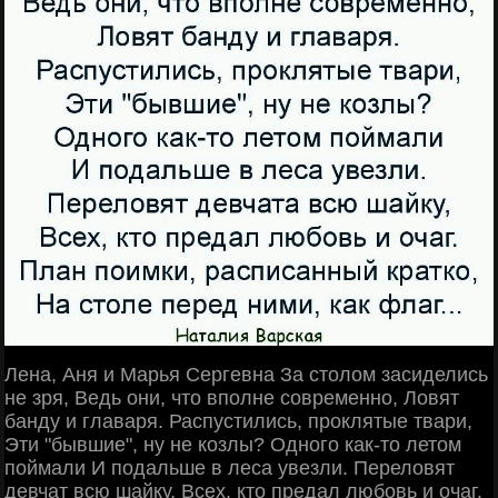
Лена, Аня и Марья Сергевна За столом засиделись
не зря, Ведь они, что вполне современно, Ловят
банду и главаря. Распустились, проклятые твари,
Эти "бывшие", ну не козлы? Одного как-то летом
поймали И подальше в леса увезли. Переловят
девчат всю шайку, Всех, кто предал любовь и очаг.