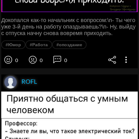
Докопался как-то начальник с вопросом:\n- Ты чего
уже 3-й день на работу опаздываешь?\n- Ну, выйду
с отпуска начну снова вовремя приходить.
#Юмор
#Работа
#опоздание
0
0
0
ROFL