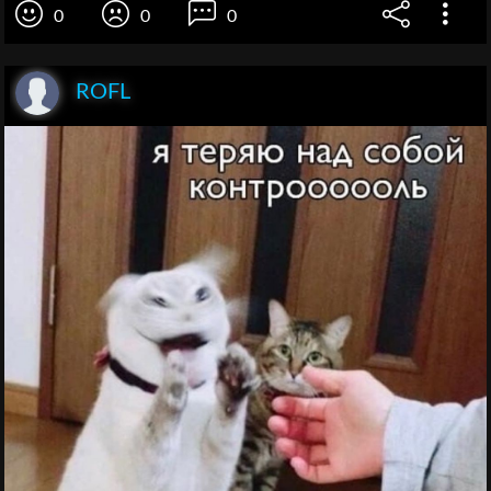
0
0
0
ROFL