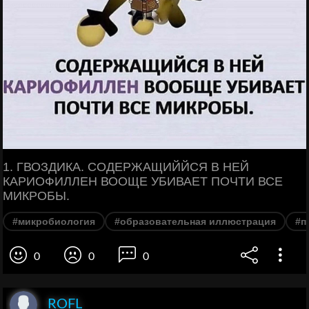
1. ГВОЗДИКА. СОДЕРЖАЩИЙЙСЯ В НЕЙ
КАРИОФИЛЛЕН ВООЩЕ УБИВАЕТ ПОЧТИ ВСЕ
МИКРОБЫ.
#микробиология
#образовательная иллюстрация
#п
0
0
0
ROFL