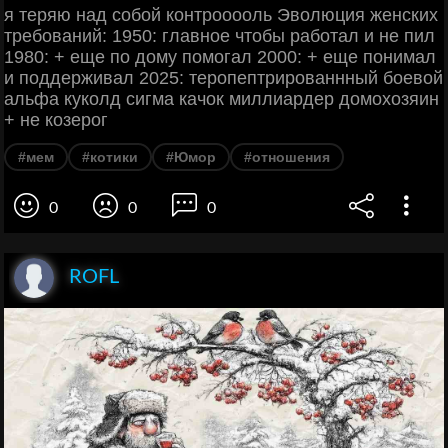
я теряю над собой контрооооль Эволюция женских
требований: 1950: главное чтобы работал и не пил
1980: + еще по дому помогал 2000: + еще понимал
и поддерживал 2025: теропептрированнный боевой
альфа куколд сигма качок миллиардер домохозяин
+ не козерог
#мем
#котики
#Юмор
#отношения
0
0
0
ROFL