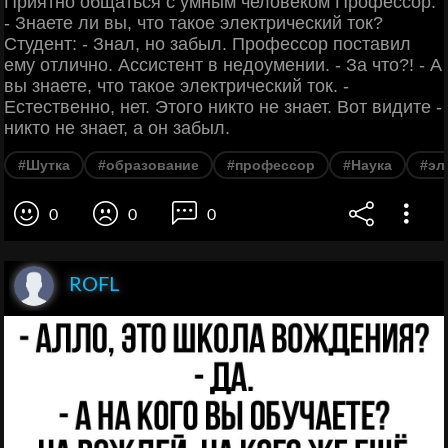
Приятно общаться с умным человеком Профессор:
- Знаете ли вы, что такое электрический ток?
Студент: - Знал, но забыл. Профессор поставил
ему отлично. Ассистент в недоумении. - За что?! - А
вы знаете, что такое электрический ток. -
Естественно, нет. Этого никто не знает. Вот видите -
никто не знает, а он забыл.
#Шутка
#образование
#профессор
#Наука
#эл
0
0
0
ROFL