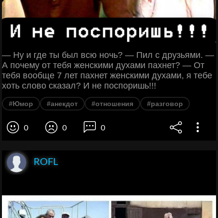
— Ну и где ты был всю ночь? — Пил с друзьями. —
А почему от тебя женскими духами пахнет? — От
тебя вообще 7 лет пахнет женскими духами, я тебе
хоть слово сказал? И не поспоришь!!!
#Юмор
#анекдот
#отношения
#разговор
0
0
0
ROFL