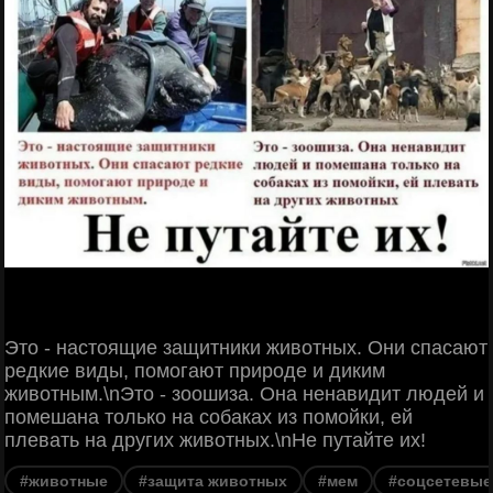
Это - настоящие защитники животных. Они спасают
редкие виды, помогают природе и диким
животным.\nЭто - зоошиза. Она ненавидит людей и
помешана только на собаках из помойки, ей
плевать на других животных.\nНе путайте их!
#животные
#защита животных
#мем
#соцсетевые