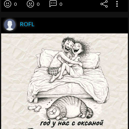
0
0
0
ROFL