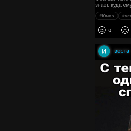
знает, куда ем
#Юмор
#ме
0
веста