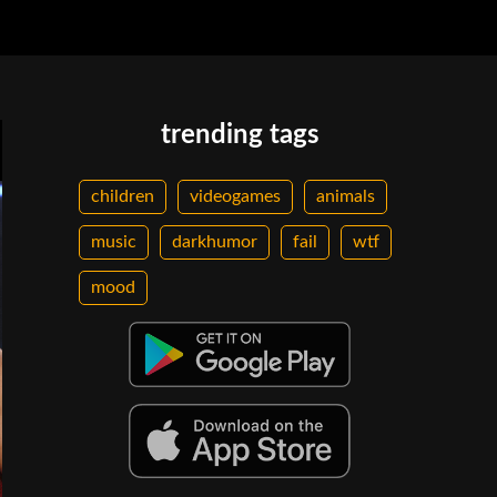
trending tags
children
videogames
animals
music
darkhumor
fail
wtf
mood