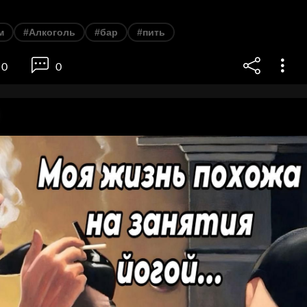
м
#Алкоголь
#бар
#пить
0
0