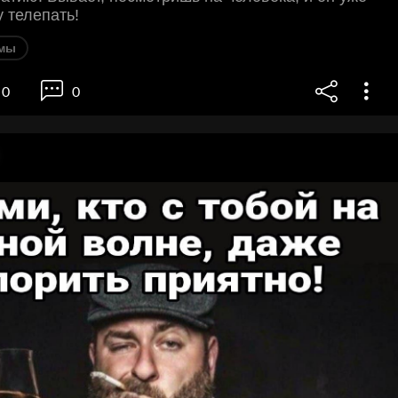
у телепать!
мы
0
0