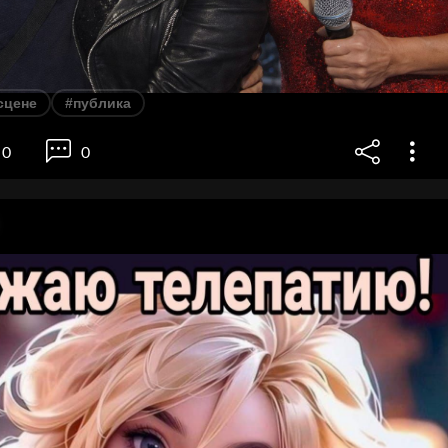
сцене
#публика
0
0