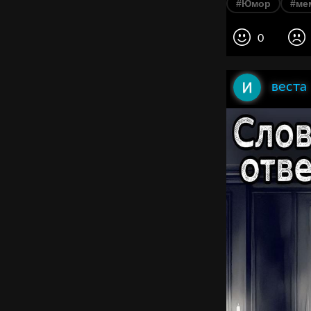
#Юмор
#ме
0
веста