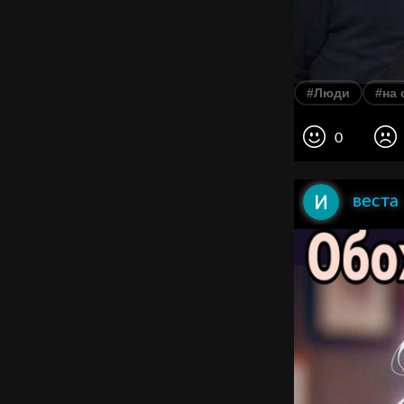
#Люди
#на 
0
веста