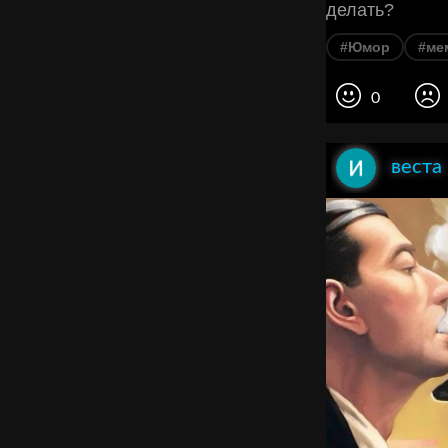
делать?
#Юмор
#ме
0
веста