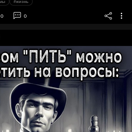
мы
#жизнь
0
0