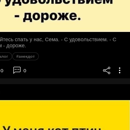
айтесь спать у нас, Сема. - С удовольствием. - С
 - дороже.
алог
#анекдот
0
0