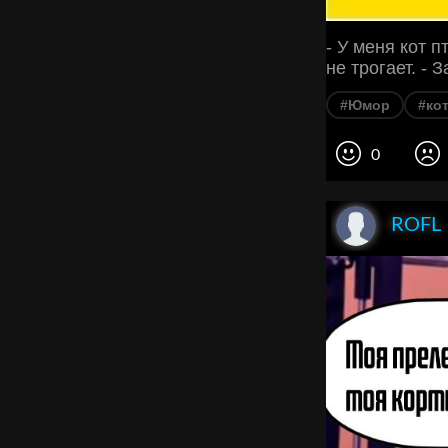
- У меня кот 
не трогает. - 
#Юмор
#ко
0
ROFL