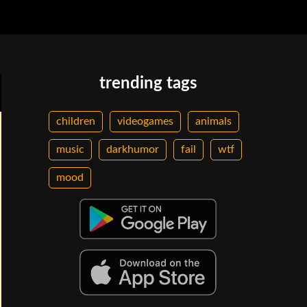
trending tags
children
videogames
animals
music
darkhumor
fail
wtf
mood