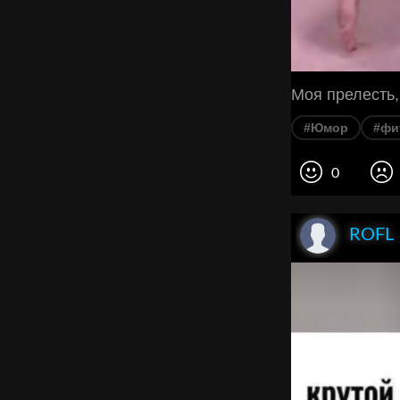
Моя прелесть,
#Юмор
#фи
0
ROFL