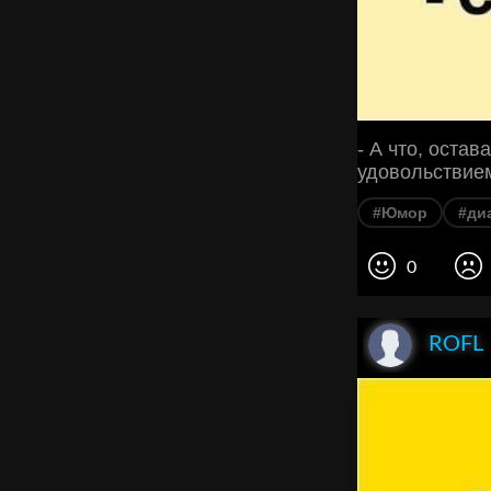
- А что, остав
удовольствием
#Юмор
#ди
0
ROFL