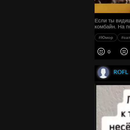
Если ты видиш
комбайн. На п
#Юмор
#са
0
ROFL