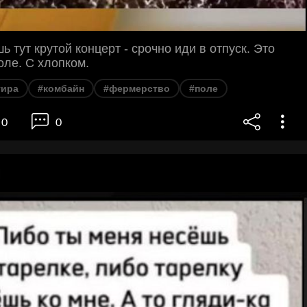
ь тут крутой концерт - срочно иди в отпуск. Это
оле. С хлопком.
тира
#комбайн
#фермерство
#поле
0
0