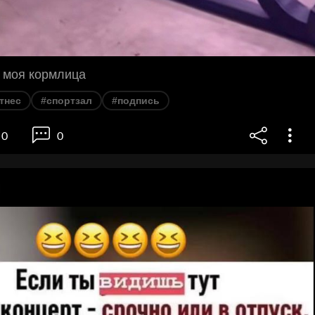
 моя кормлица
тнес
#спортзал
#подпись
0
0