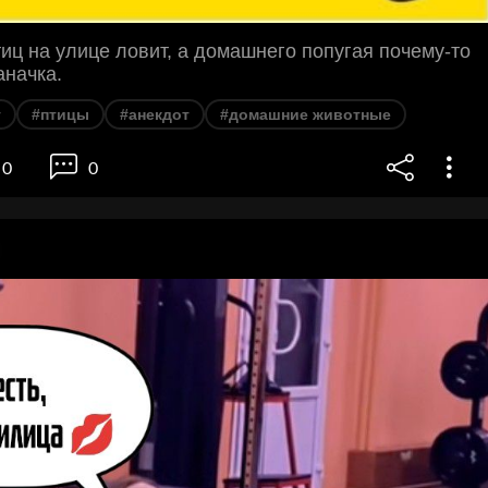
птиц на улице ловит, а домашнего попугая почему-то
Заначка.
т
#птицы
#анекдот
#домашние животные
0
0