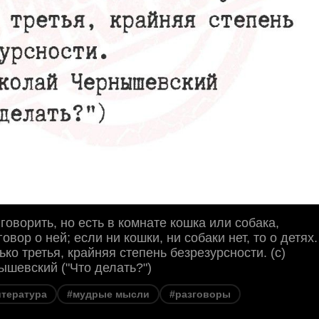
говорить, но есть в комнате кошка или собака,
овор о ней; если ни кошки, ни собаки нет, то о детях.
ько третья, крайняя степень безрезурсности. (с)
шевский ("Что делать?")
итература
#мудрые мысли
#разговоры