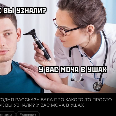
ГОДНЯ РАССКАЗЫВАЛА ПРО КАКОГО-ТО ПРОСТО
КАК ВЫ УЗНАЛИ? У ВАС МОЧА В УШАХ
дицина
#анекдот