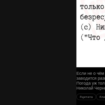
Если не о чём 
заводится разг
Погода уж тол
Николай Черны
#цитата
#л