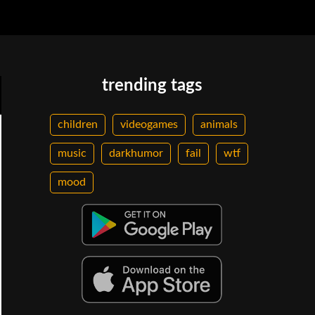
trending tags
children
videogames
animals
music
darkhumor
fail
wtf
mood