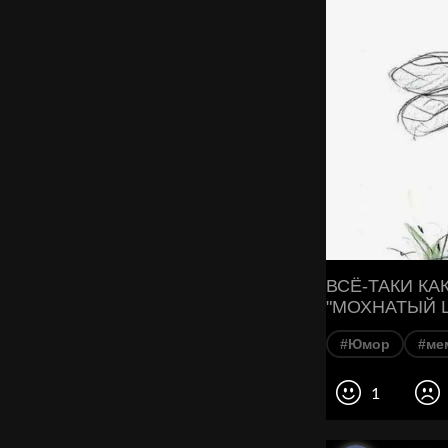
ВСЁ-ТАКИ КА
"МОХНАТЫЙ 
#Юмор
#ме
1