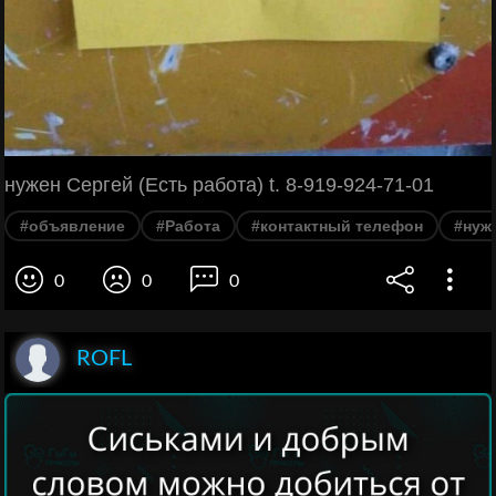
нужен Сергей (Есть работа) t. 8-919-924-71-01
#объявление
#Работа
#контактный телефон
#нуж
0
0
0
ROFL