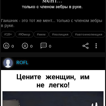
Гаишник - это тот же мент... только с членом зебры
в руке.
#18+
#Юмор
#мем
#полиция
#автоинспекция
0
0
0
ROFL