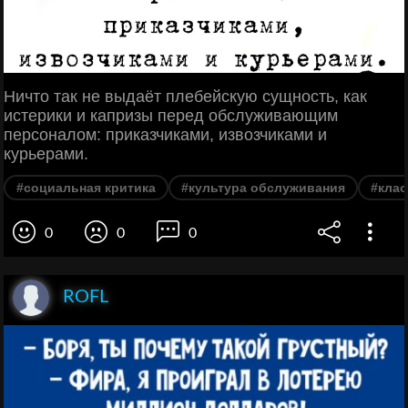
Ничто так не выдаёт плебейскую сущность, как
истерики и капризы перед обслуживающим
персоналом: приказчиками, извозчиками и
курьерами.
#социальная критика
#культура обслуживания
#кла
0
0
0
ROFL