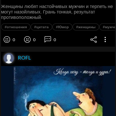
Женщины любят настойчивых мужчин и терпеть не
могут назойливых. Грань тонкая, результат
противоположный.
#отношения
#цитата
#Юмор
#женщины
#мужч
0
0
0
ROFL