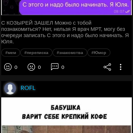
С КОЗЫРЕЙ ЗАШЕЛ Можно с тобой
познакомиться? Нет, нельзя Я врач МРТ, могу без
очереди записать С этого и надо было начинать. Я
Юля.
#мем
#переписка
#знакомства
#Юмор
0
0
0
ROFL