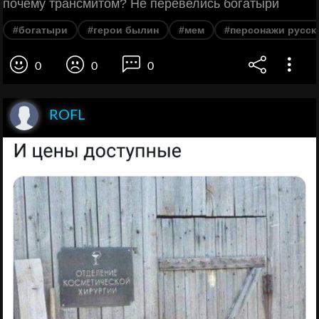
почему трансмитом? Не перевелись богатыри
#богатыри
#герои былин
#мем
#персонажи русск
0
0
0
ROFL