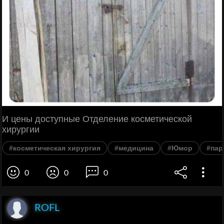
И цены доступные Отделение косметической
хирургии
#косметическая хирургия
#медицина
#Юмор
#пар
0
0
0
ROFL