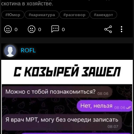
скотина в хозяйстве.
#Юмор
#карикатура
#разговор
#анекдот
0
0
0
ROFL