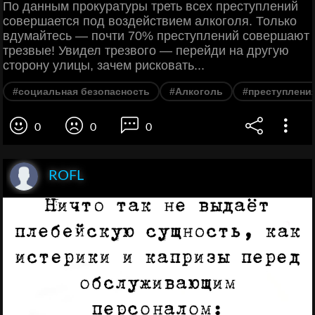
По данным прокуратуры треть всех преступлений
совершается под воздействием алкоголя. Только
вдумайтесь — почти 70% преступлений совершают
трезвые! Увидел трезвого — перейди на другую
сторону улицы, зачем рисковать...
#социальная безопасность
#Алкоголь
#преступлени
0
0
0
ROFL