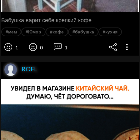
Бабушка варит себе крепкий кофе
#мем
#Юмор
#кофе
#бабушка
#кухня
1
0
1
ROFL