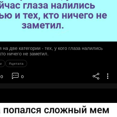
 на две категории - тех, у кого глаза налились
кто ничего не заметил.
м
#цитата
0
0