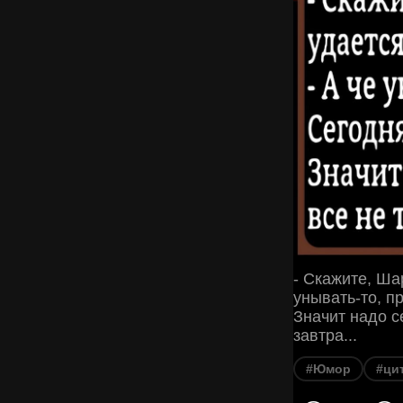
- Скажите, Ша
унывать-то, п
Значит надо се
завтра...
#Юмор
#ци