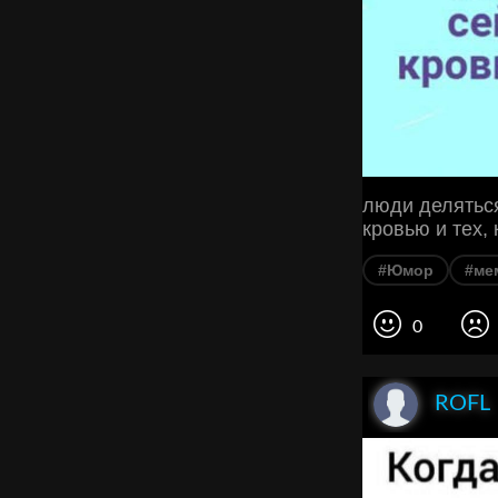
люди деляться
кровью и тех, 
#Юмор
#ме
0
ROFL