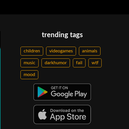
trending tags
children
videogames
animals
music
darkhumor
fail
wtf
mood