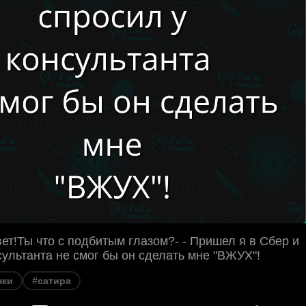
вет!Ты что с подбитым глазом?- - Пришел я в Сбер и
сультанта не смог бы он сделать мне "ВЖУХ"!
нки
#сатира