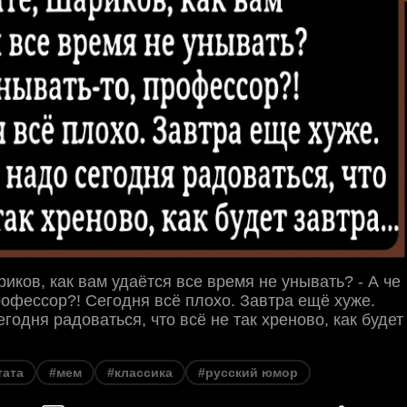
риков, как вам удаётся все время не унывать? - А че
рофессор?! Сегодня всё плохо. Завтра ещё хуже.
годня радоваться, что всё не так хреново, как будет
тата
#мем
#классика
#русский юмор