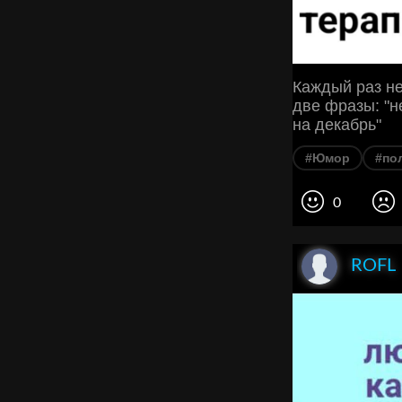
Каждый раз не
две фразы: "н
на декабрь"
#Юмор
#по
0
ROFL