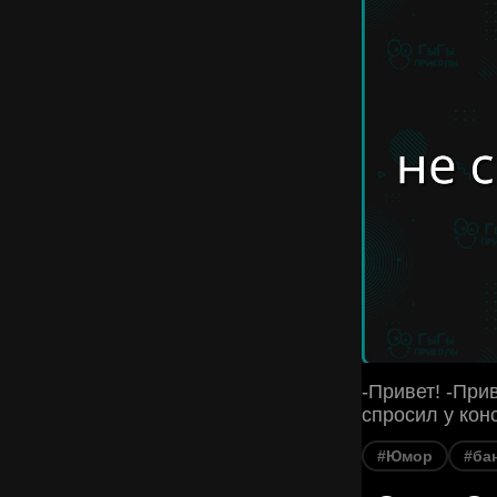
-Привет! -При
спросил у кон
#Юмор
#ба