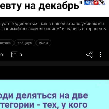
 устою удивляться, как в нашей стране уживаются
е занимайтесь самолечением" и "запись в терапевту
литика
#социум
#мем
0
0