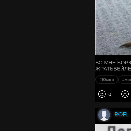
ВО МНЕ БОР
ЖРАТЬВЕЙЛ
#Юмор
#ме
0
ROFL