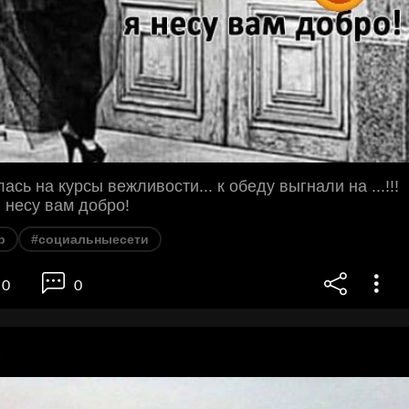
ась на курсы вежливости... к обеду выгнали на ...!!!
 я несу вам добро!
р
#социальныесети
0
0