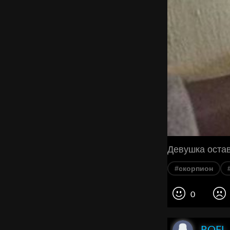
Девушка остав
#скорпион
0