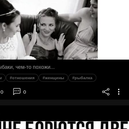
аки, чем-то похожи...
м
#отношения
#женщины
#рыбалка
0
0