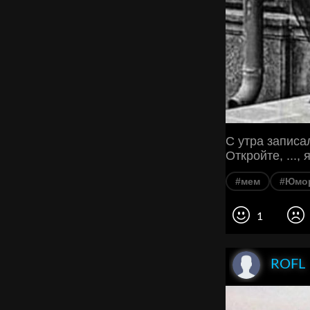
С утра записал
Откройте, ...,
#мем
#Юмо
1
ROFL