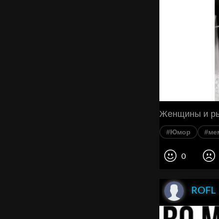
Женщины и рыб
#Юмор
#ме
0
ROFL