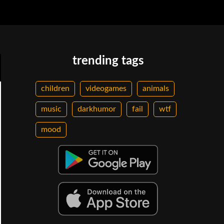
trending tags
children
videogames
animals
music
darkhumor
fail
wtf
mood