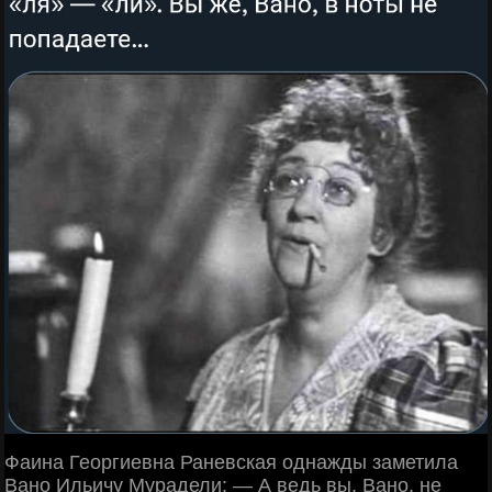
Фаина Георгиевна Раневская однажды заметила
Вано Ильичу Мурадели: — А ведь вы, Вано, не