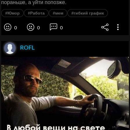
пораньше, а уйти попозже.
#Юмор
#Работа
#мем
#гибкий график
0
0
0
ROFL