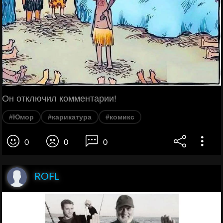
Он отключил комментарии!
#Юмор
#карикатура
#комикс
0
0
0
ROFL