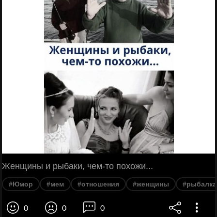
Женщины и рыбаки, чем-то похожи...
#Юмор
#мем
#отношения
#женщины
#рыбалка
0
0
0