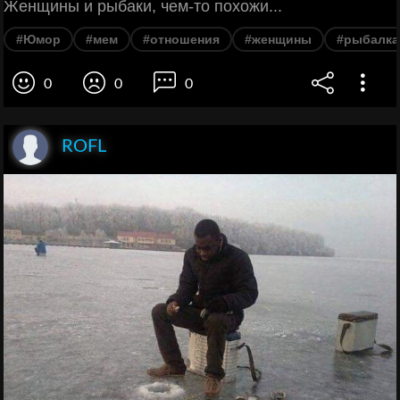
Женщины и рыбаки, чем-то похожи...
#Юмор
#мем
#отношения
#женщины
#рыбалка
0
0
0
ROFL