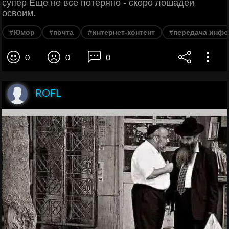
супер Ещё не всё потеряно - скоро лошадей
освоим.
#Юмор
#почта
#интернет-контент
#передача инф
0
0
0
ROFL