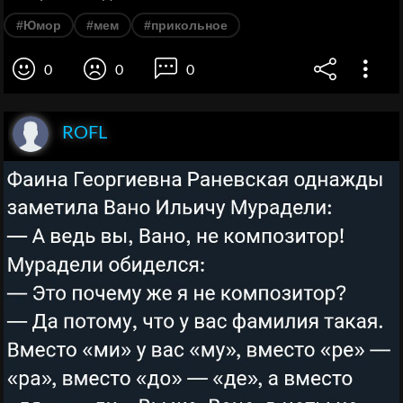
#Юмор
#мем
#прикольное
0
0
0
ROFL