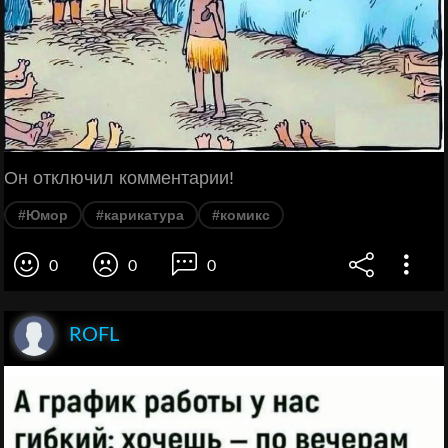
Он отключил комментарии!
#Юмор
#карикатура
#комикс
0
0
0
ROFL