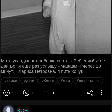
Мать укладывает ребёнка спать: - Всё спим! И не
дай Бог я ещё раз услышу «Маааам»! Через 10
минут: - Лариса Петровна, я пить хочу!!!
#семья
#дети
#Юмор
#мем
#воспитание
3
0
0
ROFL