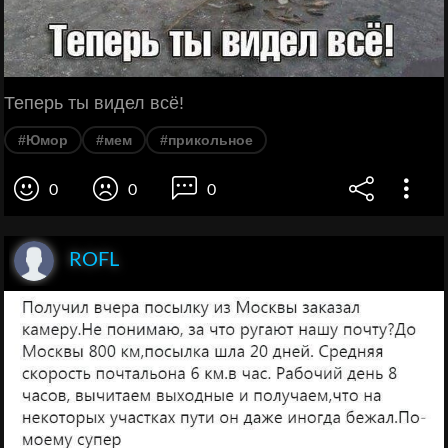
Теперь ты видел всё!
#Юмор
#мем
#прикольное
0
0
0
ROFL