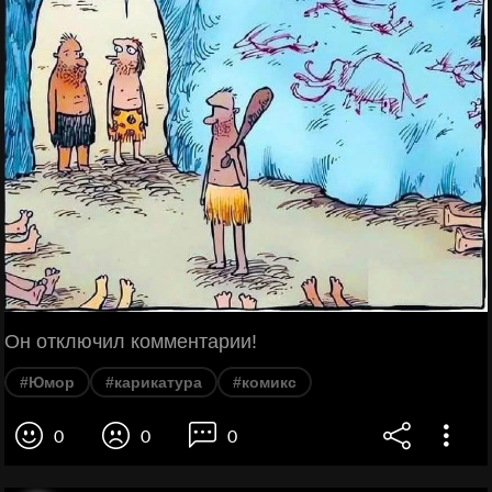
Он отключил комментарии!
#Юмор
#карикатура
#комикс
0
0
0