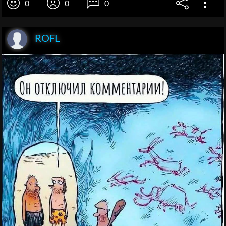
0
0
0
ROFL