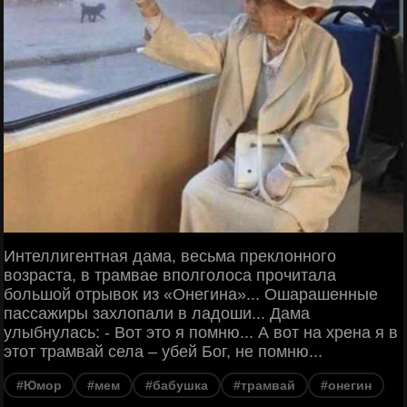
Интеллигентная дама, весьма преклонного
возраста, в трамвае вполголоса прочитала
большой отрывок из «Онегина»... Ошарашенные
пассажиры захлопали в ладоши... Дама
улыбнулась: - Вот это я помню... А вот на хрена я в
этот трамвай села – убей Бог, не помню...
#Юмор
#мем
#бабушка
#трамвай
#онегин