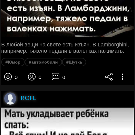
В любой вещи на свете есть изъян. В Lamborghini,
например, тяжело педали в валенках нажимать.
#Юмор
#автомобили
#Шутка
0
0
0
ROFL