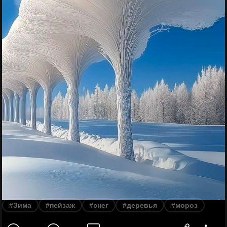
#Зима
#пейзаж
#снег
#деревья
#мороз