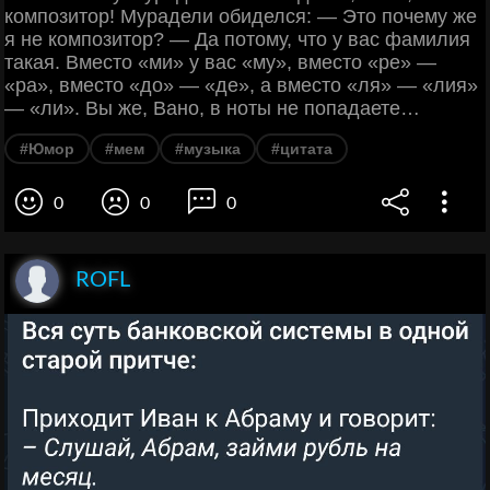
композитор! Мурадели обиделся: — Это почему же
я не композитор? — Да потому, что у вас фамилия
такая. Вместо «ми» у вас «му», вместо «ре» —
«ра», вместо «до» — «де», а вместо «ля» — «лия»
— «ли». Вы же, Вано, в ноты не попадаете…
#Юмор
#мем
#музыка
#цитата
0
0
0
ROFL