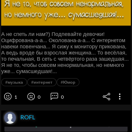
А не спеть ли нам?) Подпевайте девочки!
Оцифрована-а-а... Околована-а-а... С интернетом
навеки повенчана... Я сижу к монитору прикована,
А ведь вроде бы взрослая женщина... То весёлая,
то печальная, В сеть с четвёртого раза зашедшая...
Я не то, чтобы совсем ненормальная, но немного
уже... сумасшедшая!...
#музыка
#интернет
#Юмор
1
0
0
ROFL