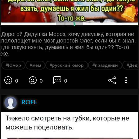
Дорогой Дедушка Мороз, хочу девушку, которая не
пололощет мне мозг Дорогой Олег, если бы я знал,
где такую взять, думаешь я жил бы один?? То-то
же.
#Юмор
#мем
#русский юмор
#праздники
#Дед
0
0
0
ROFL