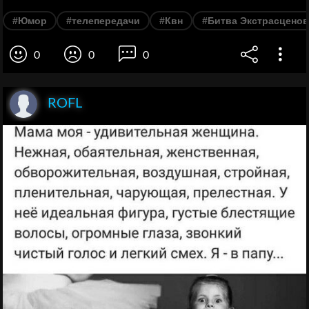
#Юмор
#телепередачи
#Квн
#Битва Экстрасценов
0
0
0
ROFL