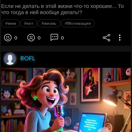
Если не делать в этой жизни что-то хорошее... То
что тогда в ней вообще делать!?
#мем
#кот
#жизнь
#Мотивация
0
0
0
ROFL