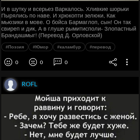
И в шутку и всерьез Варкалось. Хливкие шорьки
Пырялись по наве. И хрюкопти зелюки, Как
мьюзики в мове. О бойса Бармаглоп, сын! Он так
свиреп и дик, А в глуше рымитисполи- Злопастный
Брандашмыг! (Перевод Д. Орловской)
#Поэзия
#Юмор
#каламбур
#перевод
0
0
0
ROFL