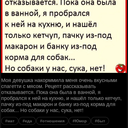
Моя девушка накорммила меня очень вкусными
спагетти с мясом. Рецепт рассказывать
отказывается. Пока она была в ванной, я
пробрался к ней на кухню, и нашёл только кетчуп,
пачку из-под макарон и банку из-под корма для
собак... Но собаки у нас, сука, нет!
#мат
#еда
#отношения
#Юмор
#быт