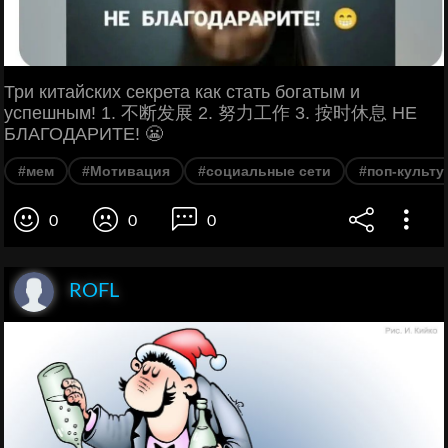
Три китайских секрета как стать богатым и
успешным! 1. 不断发展 2. 努力工作 3. 按时休息 НЕ
БЛАГОДАРИТЕ! 😬
#мем
#Мотивация
#социальные сети
#поп-культу
0
0
0
ROFL