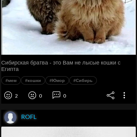
Сибирская братва - это Вам не лысые кошки с
Египта
#мем
#кошки
#Юмор
#Сибирь
2
0
0
ROFL