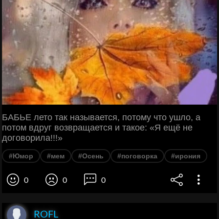
БАБЬЕ лето так называется, потому что ушло, а
потом вдруг возвращается и такое: «Я ещё не
договорила!!!»
#Юмор
#мем
#Осень
#поговорка
#ирония
0
0
0
ROFL