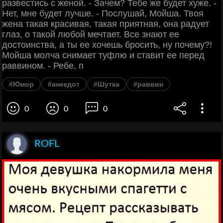
развестись с женой. - Зачем? Тебе же будет хуже. -
Нет, мне будет лучше. - Послушай, Мойша. Твоя
жена такая красивая, такая приятная, она радует
глаз, о такой любой мечтает. Все знают ее
достоинства, а ты ее хочешь бросить, ну почему?!
Мойша молча снимает туфлю и ставит ее перед
раввином. - Ребе, п
#Юмор
#анекдот
#Шутка
#раввин
0
0
0
ROFL