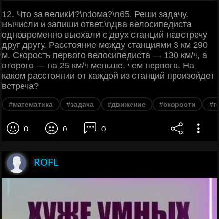
12. Что за великИ?\ndома?\n65. Реши задачу.
Вычисли и запиши ответ.\nДва велосипедиста
одновременно выехали с двух станций навстречу
друг другу. Расстояние между станциями 3 км 290
м. Скорость первого велосипедиста — 130 км/ч, а
второго — на 25 км/ч меньше, чем первого. На
каком расстоянии от каждой из станций произойдет
встреча?
#математика
#задача
#движение
#скорости
#г
0
0
0
ROFL