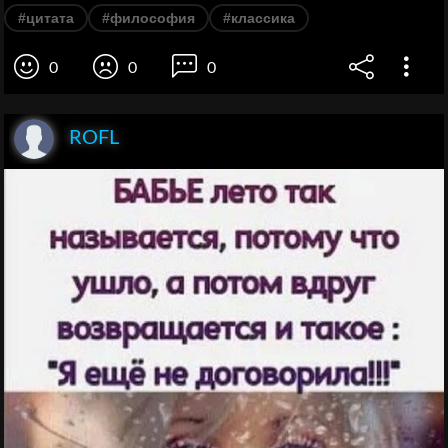
#цитата
#философия
#классика
0
0
0
ROFL