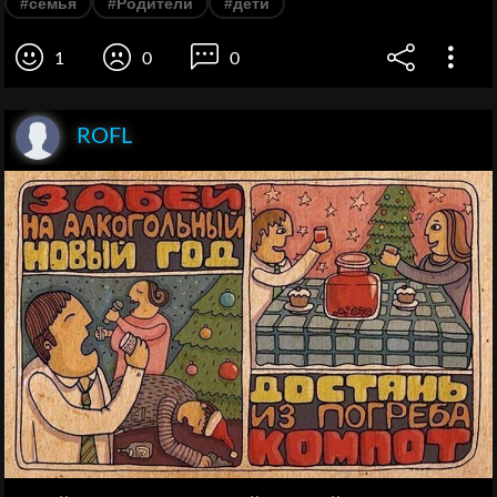
#семья
#Родители
#дети
1
0
0
ROFL