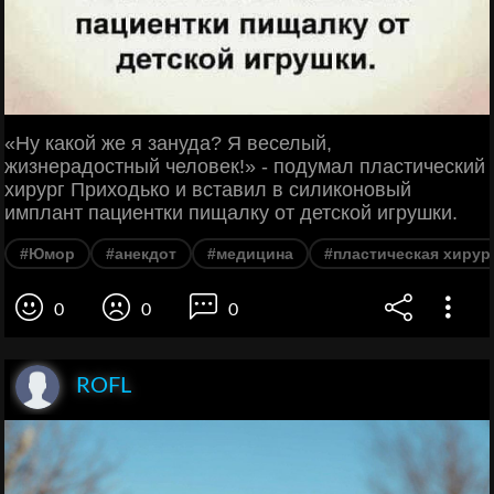
«Ну какой же я зануда? Я веселый,
жизнерадостный человек!» - подумал пластический
хирург Приходько и вставил в силиконовый
имплант пациентки пищалку от детской игрушки.
#Юмор
#анекдот
#медицина
#пластическая хирур
0
0
0
ROFL