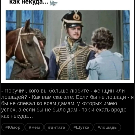
- Поручич, кого вы больше любите - женщин или
лошадей? - Как вам скажете: Если бы не лошади - я
бы не спевал ко всем дамам, у которых имею
успех, а если бы не было дам - так и ехать вроде
как некуда…
#Юмор
#мем
#цитата
#Шутка
#лошадь