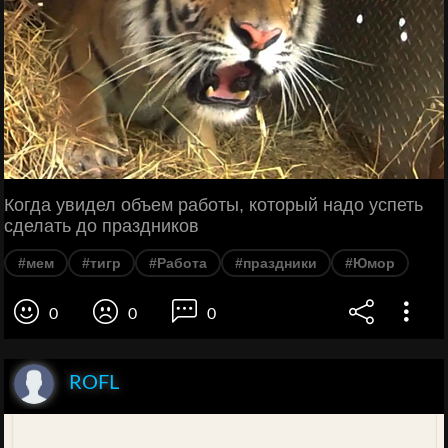
Когда увидел объем работы, который надо успеть
сделать до праздников
#мем
#тигр
#Работа
#праздники
#Юмор
0
0
0
ROFL