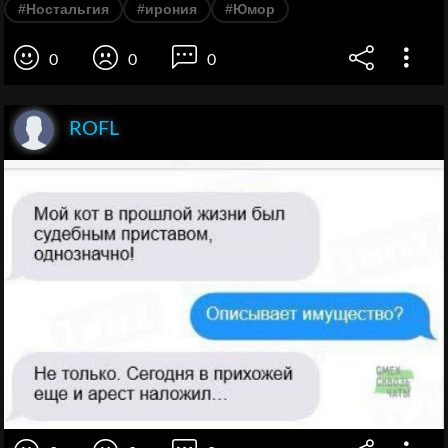
#Ностальгия
#ирония
#Юмор
0
0
0
ROFL