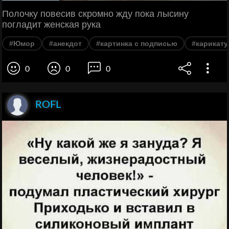
Полочку повесив скромно жду пока лысину
погладит женская рука
#Юмор
#анекдот
#картинка с подписью
#карикату
0
0
0
ROFL