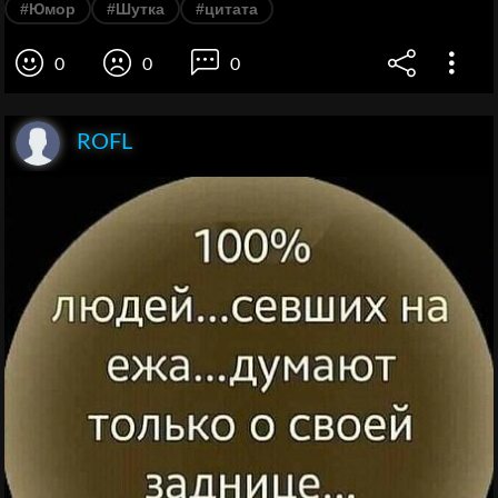
#Юмор
#Шутка
#цитата
0
0
0
ROFL