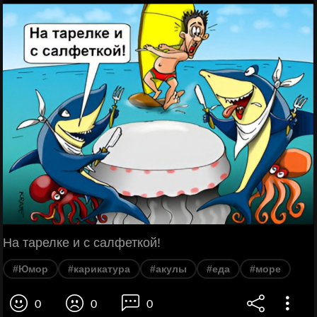
На тарелке и с салфеткой!
#Юмор
#карикатура
#акулы
#еда
#море
0
0
0