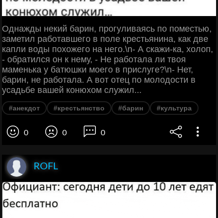
Однажды некий барин, прогуливаясь по поместью,
заметил работавшего в поле крестьянина, как две
капли воды похожего на него.\n- А скажи-ка, холоп,
- обратился он к нему, - Не работала ли твоя
маменька у батюшки моего в прислуге?\n- Нет,
барин, не работала. А вот отец по молодости в
усадьбе вашей конюхом служил...
#анекдот
#крестьянство
#барин
#культура
0
0
0
ROFL