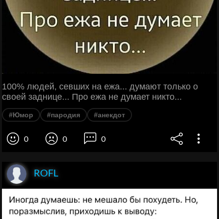
100% людей, севших на ежа... думают только о
своей заднице... Про ежа не думает никто...
#Юмор
#пародия
#анекдот
0
0
0
ROFL