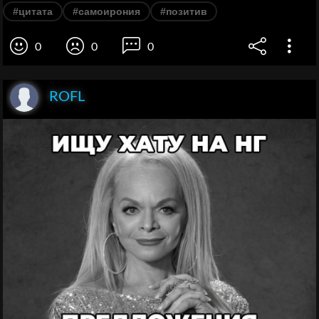
#цитата
#самоирония
#позитив
0
0
0
ROFL