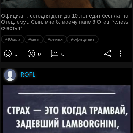
Официант: сегодня дети до 10 лет едят бесплатно
Отец: ему... Сын: мне б, моему папе 8 Отец: *слёзы
счастья*
#Юмор
#мем
#семья
#официант
0
0
0
ROFL