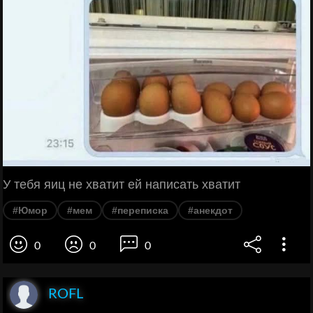
У тебя яиц не хватит ей написать хватит
#Юмор
#мем
#переписка
#анекдот
0
0
0
ROFL