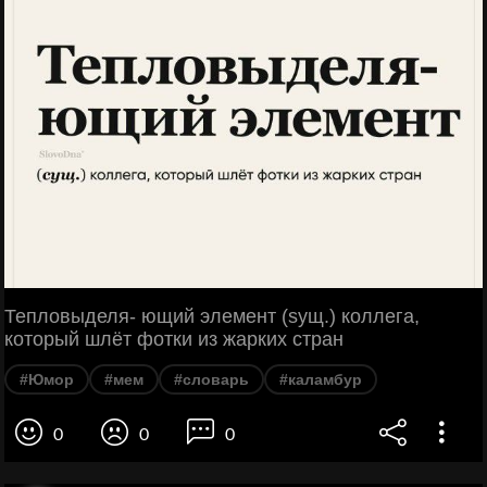
Тепловыделя- ющий элемент (sущ.) коллега,
который шлёт фотки из жарких стран
#Юмор
#мем
#словарь
#каламбур
0
0
0