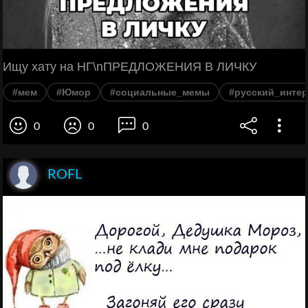
Ищу хату на НГ\nПРЕДЛОЖЕНИЯ В ЛИЧКУ
#мем
#Юмор
#социальные_мемы
#русский_интер
0
0
0
ROFL