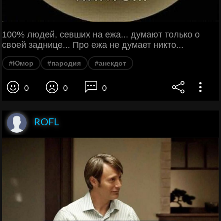
100% людей, севших на ежа... думают только о
своей заднице... Про ежа не думает никто...
#Юмор
#пародия
#анекдот
0
0
0
ROFL