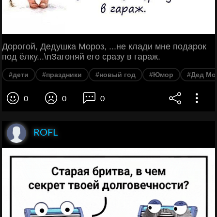
Дорогой, Дедушка Мороз, ...не клади мне подарок
под ёлку...\nЗагоняй его сразу в гараж.
#дети
#праздники
#новый год
#Юмор
#Дед Мо
0
0
0
ROFL