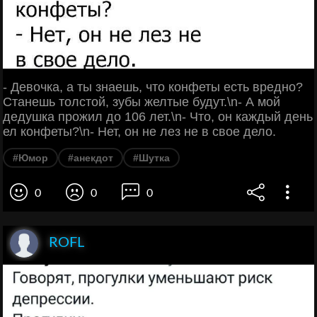
- Девочка, а ты знаешь, что конфеты есть вредно?
Станешь толстой, зубы желтые будут.\n- А мой
дедушка прожил до 106 лет.\n- Что, он каждый день
ел конфеты?\n- Нет, он не лез не в свое дело.
#Юмор
#анекдот
#Шутка
0
0
0
ROFL