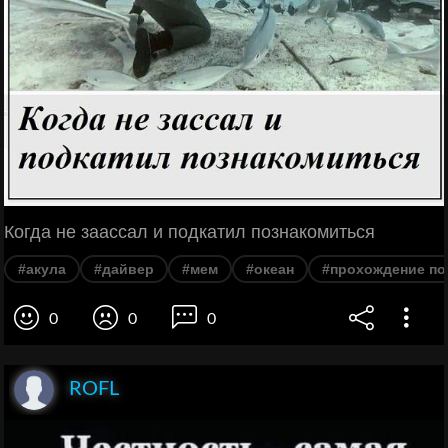
Когда не заассал и подкатил познакомиться
#акула
#дайвер
#мем
#океан
#прохождение по
0
0
0
ROFL