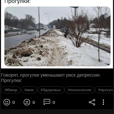
Говорят, прогулки уменьшают риск депрессии.
Прогулки:
#Юмор
#мем
#Здоровье
#психология
#прогул
0
0
0