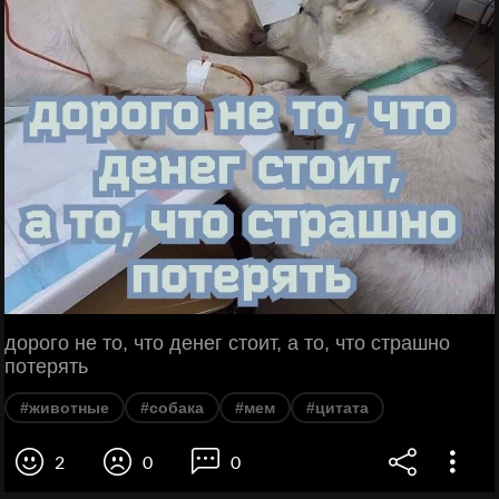
дорого не то, что денег стоит, а то, что страшно
потерять
#животные
#собака
#мем
#цитата
2
0
0