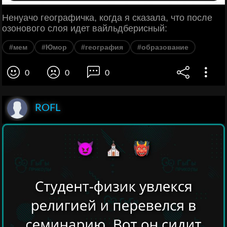
Ненуачо географичка, когда я сказала, что после
озонового слоя идет вайльдберисный:
#мем
#Юмор
#география
#образование
0
0
0
ROFL