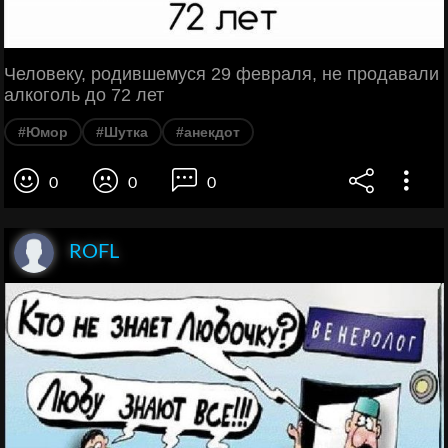
Человеку, родившемуся 29 февраля, не продавали
алкоголь до 72 лет
#Юмор
#Шутка
#анекдот
0
0
0
ROFL