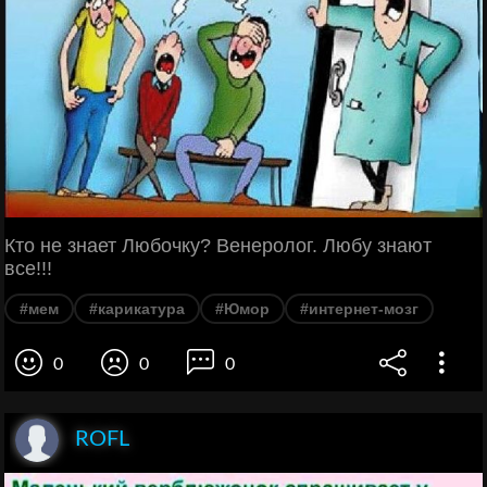
Кто не знает Любочку? Венеролог. Любу знают
все!!!
#мем
#карикатура
#Юмор
#интернет-мозг
0
0
0
ROFL