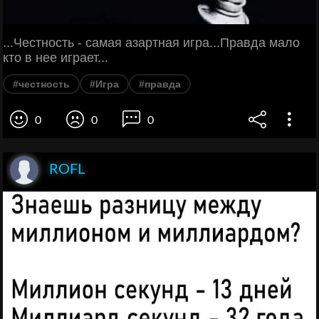
...Честность - самая азартная игра...Правда мало
кто в нее играет...
#честность
#Игра
#правда
0
0
0
ROFL