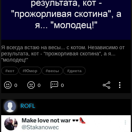
Я всегда встаю на весы... с котом. Независимо от
результата, кот - "прожорливая скотина", а я...
"молодец!"
#кот
#Юмор
#весы
#диета
0
0
0
ROFL