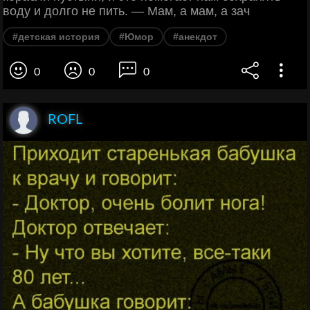
воду и долго не пить. — Мам, а мам, а зач
#детская история
#Юмор
#анекдот
0
0
0
ROFL