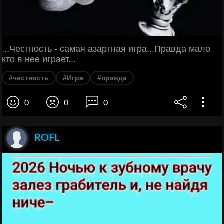
...Честность - самая азартная игра...Правда мало
кто в нее играет...
#честность
#Игра
#правда
0
0
0
ROFL