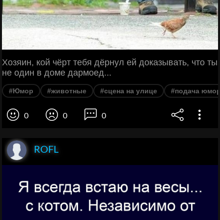
Хозяин, кой чёрт тебя дёрнул ей доказывать, что ты
не один в доме дармоед...
#Юмор
#животные
#сцена на улице
#подача юмо
0
0
0
ROFL