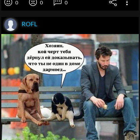
0
0
0
ROFL