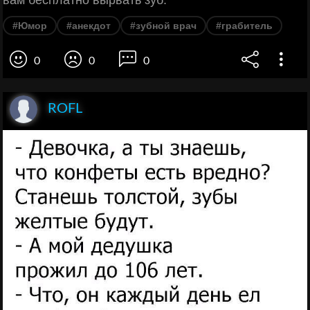
вам бесплатно вырвать зуб.
#Юмор
#анекдот
#зубной врач
#грабитель
0
0
0
ROFL