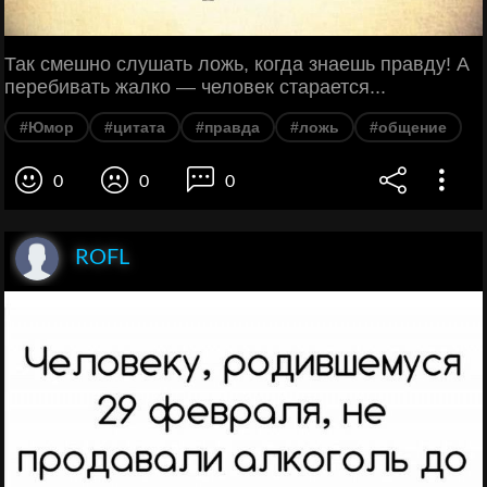
Так смешно слушать ложь, когда знаешь правду! А
перебивать жалко — человек старается...
#Юмор
#цитата
#правда
#ложь
#общение
0
0
0
ROFL