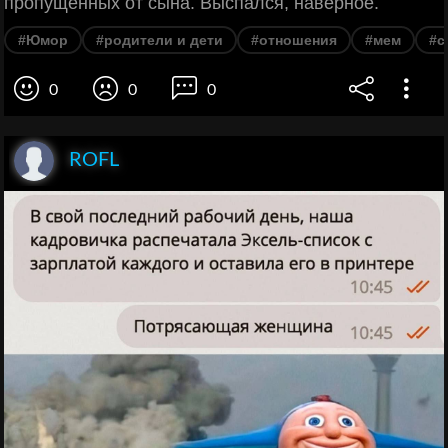
пропущенных от сына. Выспался, наверное.
#Юмор
#родители и дети
#отношения
#мем
#с
0
0
0
ROFL