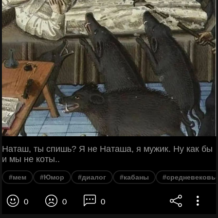
Наташ, ты спишь? Я не Наташа, я мужик. Ну как бы
и мы не коты..
#мем
#Юмор
#диалог
#кабаны
#средневековь
0
0
0