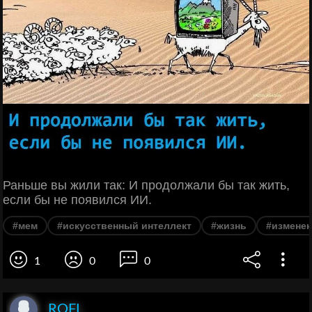
Раньше вы жили так: И продолжали бы так жить,
если бы не появился ИИ.
#мем
#искусственный интеллект
#жизнь
#измене
1
0
0
ROFL