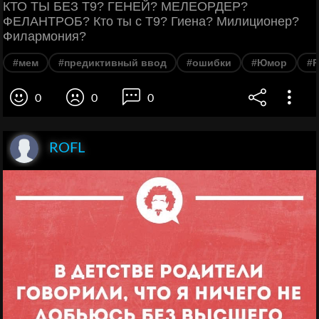
КТО ТЫ БЕЗ Т9? ГЕНЕЙ? МЕЛЕОРДЕР?
ФЕЛАНТРОБ? Кто ты с Т9? Гиена? Милиционер?
Филармония?
#мем
#предиктивный ввод
#ошибки
#Юмор
#Р
0
0
0
ROFL