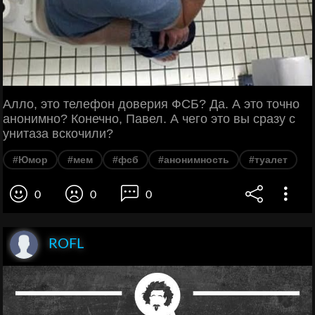
Алло, это телефон доверия ФСБ? Да. А это точно
анонимно? Конечно, Павел. А чего это вы сразу с
унитаза вскочили?
#Юмор
#мем
#фсб
#анонимность
#туалет
0
0
0
ROFL