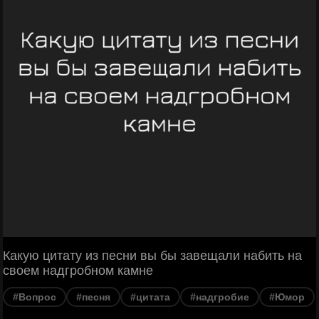
Какую цитату из песни вы бы завещали набить на
своем надгробном камне
#Вопрос
#песня
#цитата
#надгробие
#Юмор