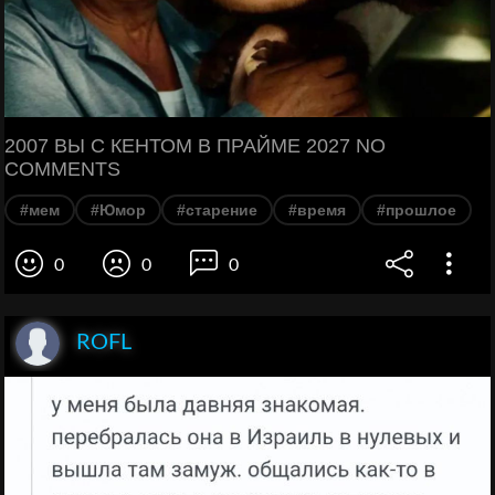
2007 ВЫ С КЕНТОМ В ПРАЙМЕ 2027 NO
COMMENTS
#мем
#Юмор
#старение
#время
#прошлое
0
0
0
ROFL