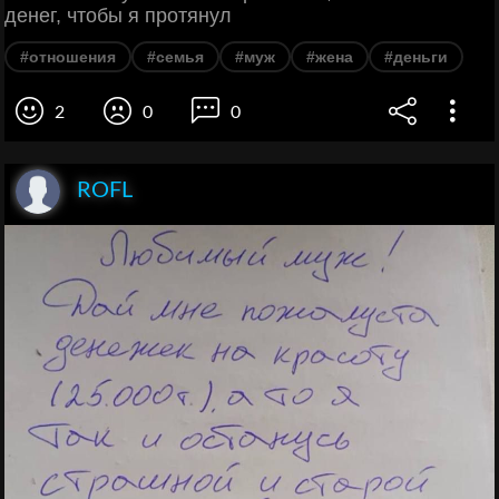
денег, чтобы я протянул
#отношения
#семья
#муж
#жена
#деньги
2
0
0
ROFL