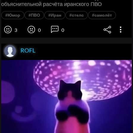
объяснительной расчёта иранского ПВО
#Юмор
#ПВО
#Иран
#стелс
#самолёт
3
0
0
ROFL