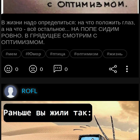
В жизни надо определиться: на что положить глаз,
а на что - всё остальное... НА ПОПЕ СИДИМ
РОВНО. В ГРЯДУЩЕЕ СМОТРИМ С
ОПТИМИЗМОМ.
#мем
#Юмор
#птица
#оптимизм
#жизнь
0
0
0
ROFL