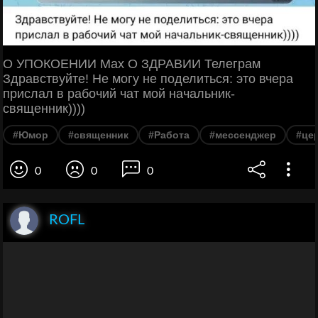
О УПОКОЕНИИ Max О ЗДРАВИИ Телеграм
Здравствуйте! Не могу не поделиться: это вчера
прислал в рабочий чат мой начальник-
священник))))
#Юмор
#священник
#Работа
#мессенджер
#це
0
0
0
ROFL