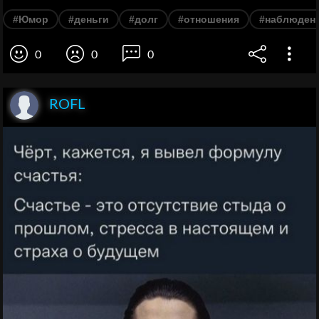
#Юмор
#деньги
#долг
#отношения
#наблюден
0
0
0
ROFL