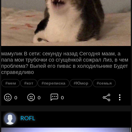
мамулик В сети: секунду назад Сегодня маам, а
папа мои трубочки со сгущёнкой сожрал Лиз, в чем
проблема? Выпей его пивас в холодильнике Будет
справедливо
#мем
#кот
#переписка
#Юмор
#семья
0
0
0
ROFL