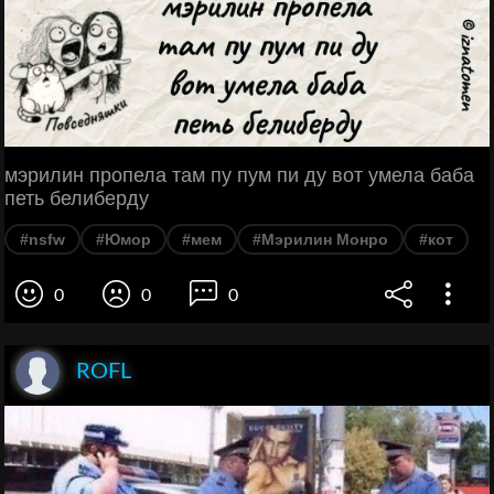
мэрилин пропела там пу пум пи ду вот умела баба
петь белиберду
#nsfw
#Юмор
#мем
#Мэрилин Монро
#кот
0
0
0
ROFL