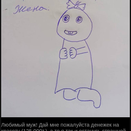
Любимый муж! Дай мне пожалуйста денежек на
красоту (125.000т.), а то я так и останусь страшной