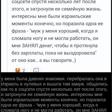
у меня была давняя знакомая. перебралась она в
Израиль в нулевых и вышла там замуж. общались
как-то в соцсети спустя несколько лет после этого,
и затронули ее семейную жизнь. интересны мне
были израильские моменты конечно, но поразила
одна ее фраза - "муж у меня хороший, когда я
сломала ногу и не могла работать, он мне ЗАНЯЛ