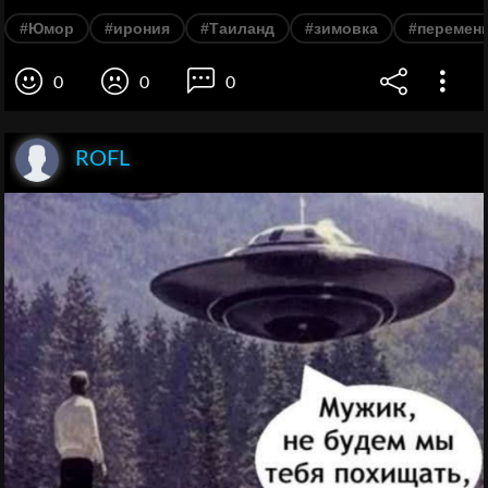
#Юмор
#ирония
#Таиланд
#зимовка
#перемен
0
0
0
ROFL