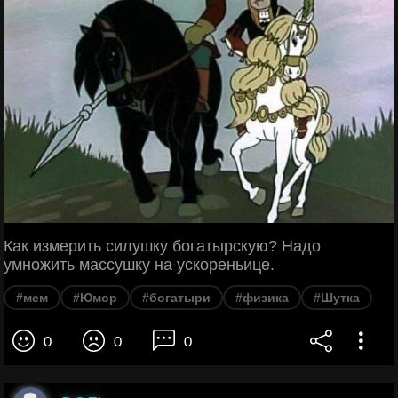
Как измерить силушку богатырскую? Надо
умножить массушку на ускореньице.
#мем
#Юмор
#богатыри
#физика
#Шутка
0
0
0