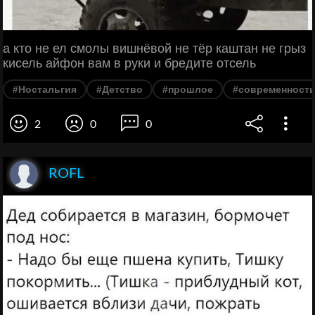
а кто не ел смолы вишнёвой не тёр каштан не грыз
кисель айфон вам в руки и бредите отсель
#Ностальгия
#Детство
#прошлое
#современност
2
0
0
ROFL