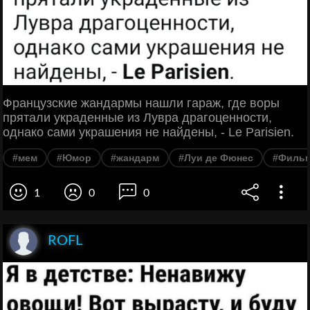
Французские жандармы нашли гараж, где воры
прятали украденные из Лувра драгоценности,
однако сами украшения не найдены, - Le Parisien.
#мем
#Юмор
#жандарм
#Луи де Фюнес
#Филь
1
0
0
ROFL