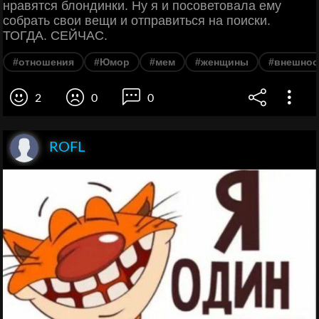
нравятся блондинки. Ну я и посоветовала ему
собрать свои вещи и отправиться на поиски.
ТОГДА. СЕЙЧАС.
#отношения
#Юмор
#мем
#женщины
#внешнос
2
0
0
ROFL