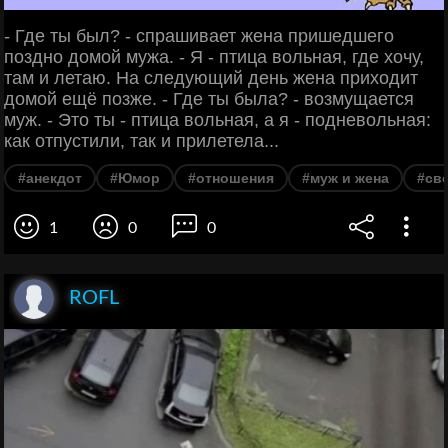
- Где ты был? - спрашивает жена пришедшего
поздно домой мужа. - Я - птица вольная, где хочу,
там и летаю. На следующий день жена приходит
домой ещё позже. - Где ты была? - возмущается
муж. - Это ты - птица вольная, а я - подневольная:
как отпустили, так и прилетела...
#анекдот
#Юмор
#отношения
#муж и жена
#св
1
0
0
ROFL