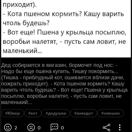
Дед собирается в магазин, бормочет под нос: -
Надо бы еще пшена купить, Тишку покормить...
(Тишка - приблудный кот, ошивается вблизи дачи,
пожрать приходит). - Кота пшеном кормить? Кашу
варить чтоль будешь? - Вот еще! Пшена у крыльца
посыплю, воробьи налетят, - пусть сам ловит, не
маленький...
#Юмор
#кот
#дедушка
#анекдот
#смешно
2
0
0