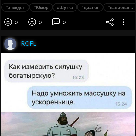
#анекдот
#Юмор
#Шутка
#диалог
#национальн
0
0
0
ROFL