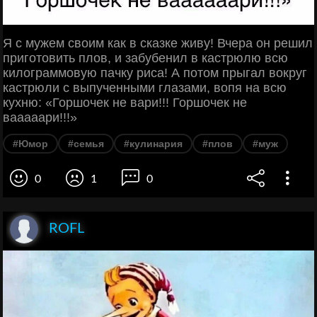
Я с мужем своим как в сказке живу! Вчера он решил
приготовить плов, и забубенил в кастрюлю всю
килограммовую пачку риса! А потом прыгал вокруг
кастрюли с выпученными глазами, вопя на всю
кухню: «Горшочек не вари!!! Горшочек не
вааааари!!!»
#Юмор
#семья
#кулинария
#плов
#муж
0
1
0
ROFL