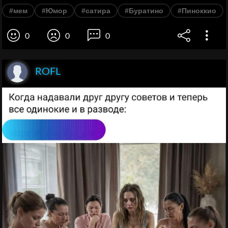
#мем
#Юмор
#сатира
#Буратино
#Пиноккио
0
0
0
ROFL