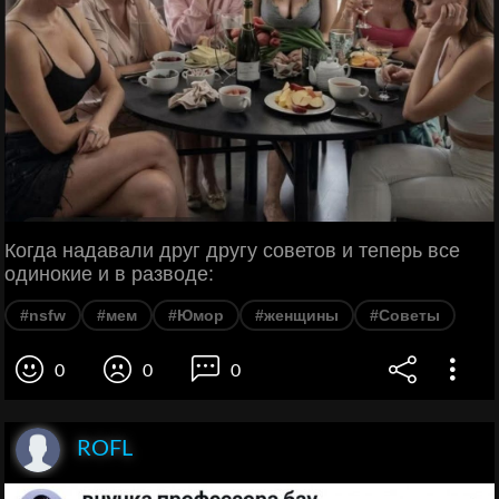
Когда надавали друг другу советов и теперь все
одинокие и в разводе:
#nsfw
#мем
#Юмор
#женщины
#Советы
0
0
0
ROFL