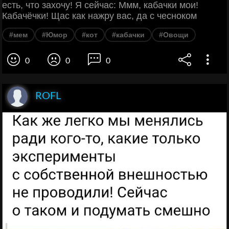
есть, что захочу! Я сейчас: Ммм, кабачки мои!
Кабачёчки! Щас как нажру вас, да с чесноком
#мем
#Юмор
#кот
#кабачки
#Овощи
0
0
0
ROFL