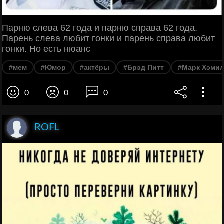
Парню слева 62 года и парню справа 62 года.
Парень слева любит гонки и парень справа любит
гонки. Но есть нюанс
#мем
#Юмор
#актёры
#Брэд Питт
#Марк Хэми
0
0
0
ROFL