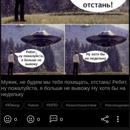
Мужик, не будем мы тебя похищать, отстань! Ребят,
ну пожалуйста, я больше не вывожу Ну хотя бы на
недельку
#Юмор
#мем
#НЛО
#инопланетяне
#похищение
0
0
0