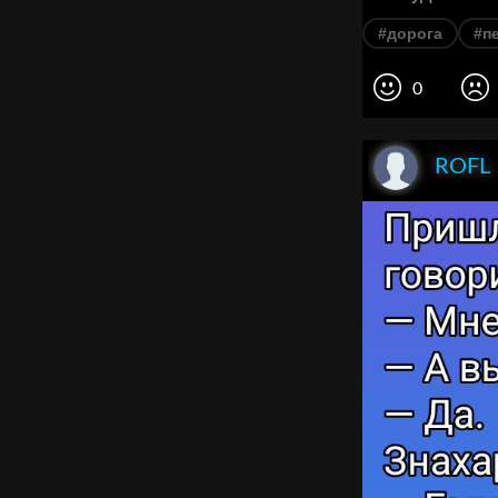
#дорога
#п
0
ROFL