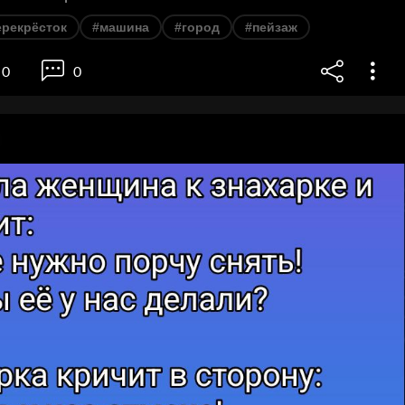
ерекрёсток
#машина
#город
#пейзаж
0
0