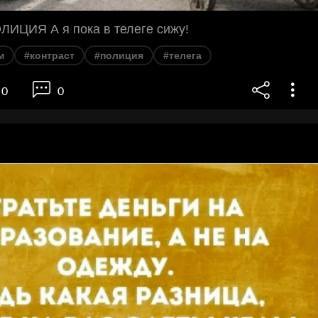
ЛИЦИЯ А я пока в телеге сижу!
м
#контраст
#полиция
#телега
0
0