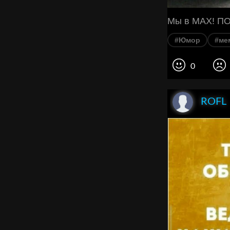
Мы в MAX! ПО
#Юмор
#ме
0
ROFL