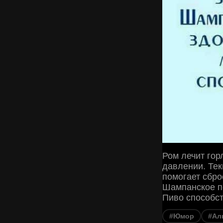
Ром лечит гор
давлении. Тек
помогает сбро
Шампанское по
Пиво способст
#Юмор
#Ал