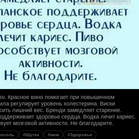
ло. Красное вино помогает при повышенном
ила регулирует уровень холестерина. Виски
сить лишний вес. Бренди замедляет старение.
ддерживает здоровье сердца. Водка лечит кариес.
вует мозговой активности. Не благодарите.
коголь
#Шутка
#мем
#Здоровье