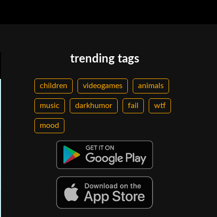
trending tags
children
videogames
animals
music
darkhumor
fail
wtf
mood