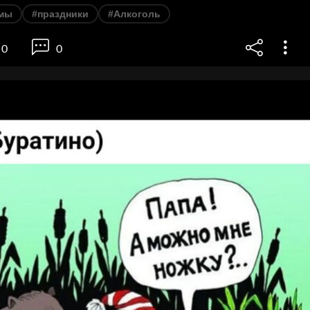
мы
#праздники
#Алкоголь
0
0