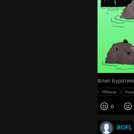
Влип Буратино
#Юмор
#ка
0
ROFL