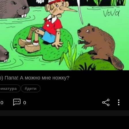
) Папа! А можно мне ножку?
рикатура
#дети
0
0