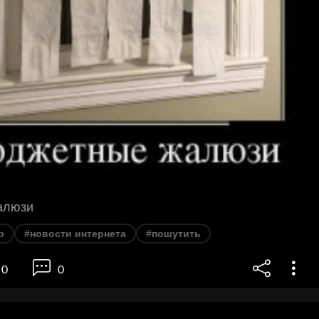
алюзи
р
#новости интернета
#пошутить
0
0