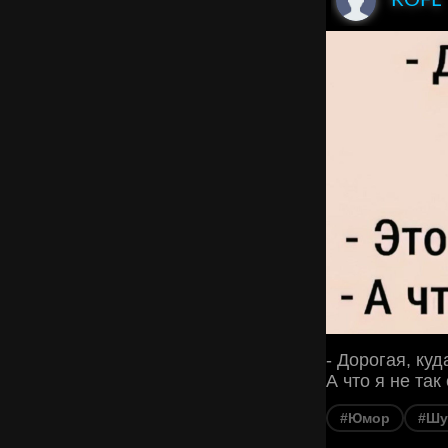
ROFL
- Дорогая, куд
А что я не так
#Юмор
#Шу