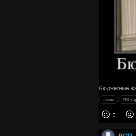
Бюджетные ж
#мем
#Юмо
0