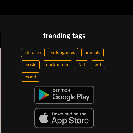
trending tags
children
videogames
animals
music
darkhumor
fail
wtf
mood