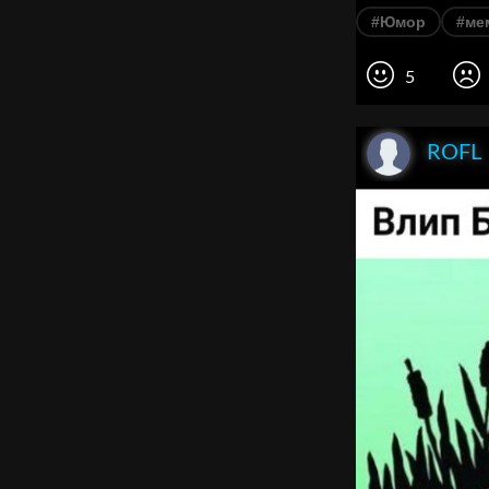
#Юмор
#ме
5
ROFL