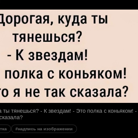
а ты тянешься? - К звездам! - Это полка с коньяком! -
 сказала?
тка
#надпись на изображении