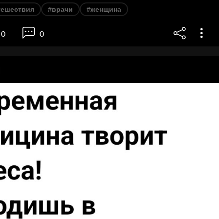
тешествия
#врачи
#женщина
0
0