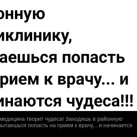
медицина творит чудеса! Заходишь в районную
пытаешься попасть на прием к врачу... и начинается