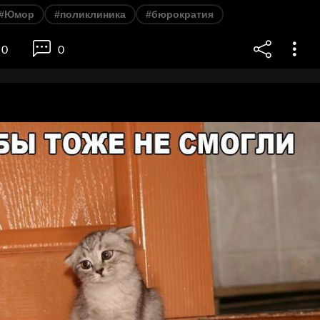
#Юмор
#поликлиника
#бюрократия
0
0