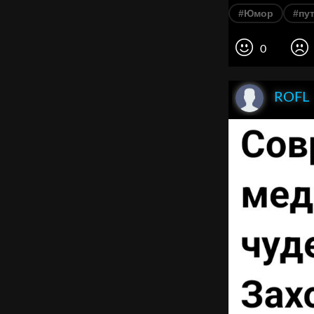
#Юмор
#пу
0
ROFL