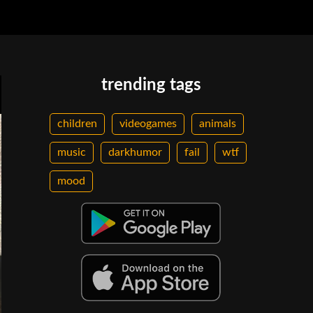
trending tags
children
videogames
animals
music
darkhumor
fail
wtf
mood