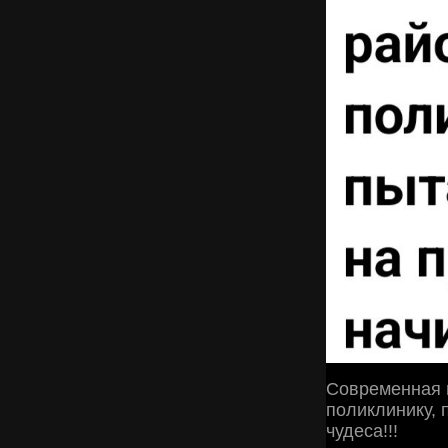
Современная 
поликлинику, 
чудеса!!!