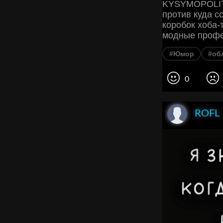
KYSYMOPOLITA
против куда с
коробок хоба-
модные профе
#Юмор
#об
0
ROFL