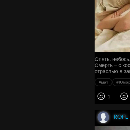
Опять, небось
Смерть – с ко
отраслью в з
#мат
#Юмо
1
ROFL