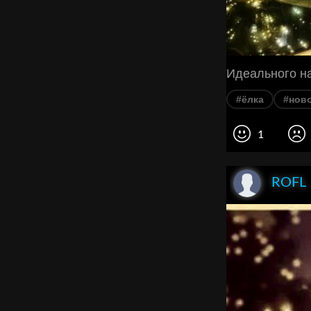
Идеального на
#ёлка
#нов
1
ROFL