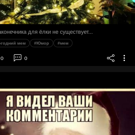
конечника для ёлки не существует...
огодний мем
#Юмор
#мем
0
0