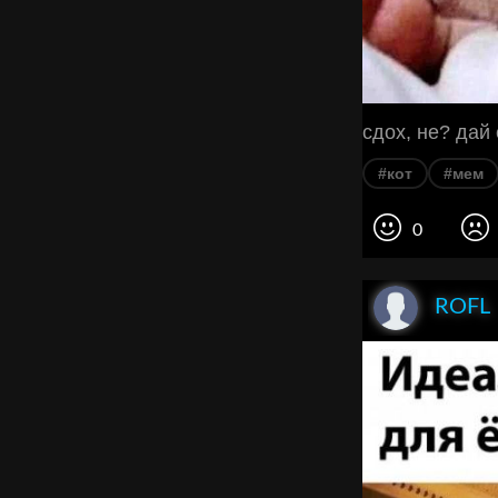
сдох, не? дай
#кот
#мем
0
ROFL