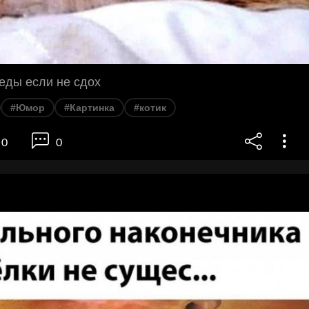
 еды если не сдох
#Юмор
#Картинка
#котик
0
0