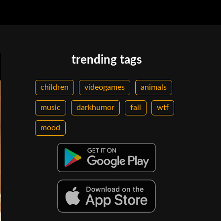
trending tags
children
videogames
animals
music
darkhumor
fail
wtf
mood