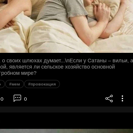
, о своих шлюхах думает...\nЕсли у Сатаны – вильи, 
сой, является ли сельское хозяйство основной
агробном мире?
р
#мем
#провокация
0
0