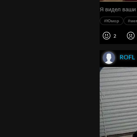
Я видел ваши
#Юмор
#ме
2
ROFL