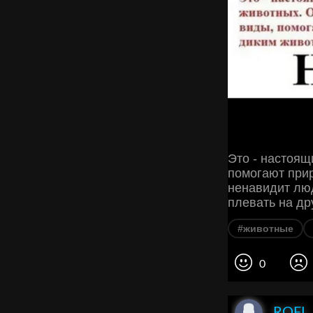
Это - настоящ
помогают прир
ненавидит люд
плевать на др
#животные
0
ROFL