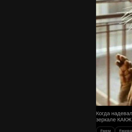
Когда надевал
зеркале КАК
#мем
#живо