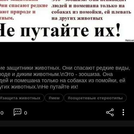
ие защитники животных. Они спасают редкие виды,
оде и диким животным.\nЭто - зоошиза. Она
ей и помешана только на собаках из помойки, ей
угих животных.\nНе путайте их!
#защита животных
#мем
#соцсетевые стереотипы
0
0