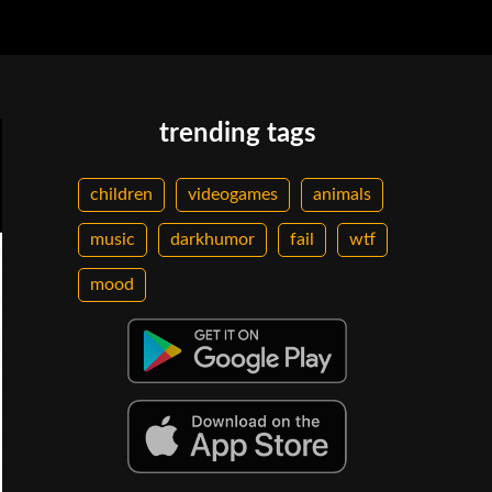
trending tags
children
videogames
animals
music
darkhumor
fail
wtf
mood