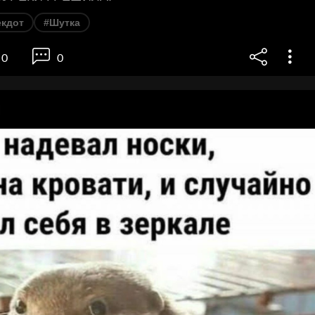
екдот
#Шутка
0
0