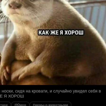
 носки, сидя на кровати, и случайно увидел себя в
ЖЕ Я ХОРОШ
тное
#Юмор
#мемы-с-животными