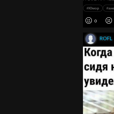
#Юмор
#ан
0
ROFL