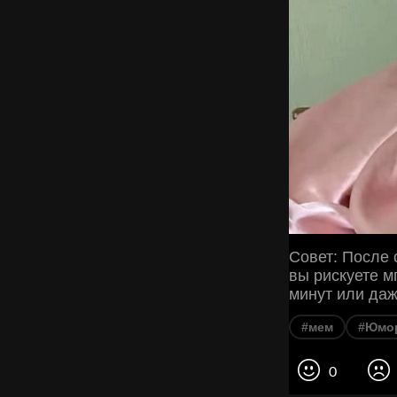
Совет: После 
вы рискуете м
минут или даж
#мем
#Юмо
0