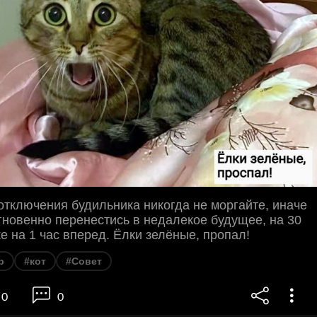
отключения будильника никогда не моргайте, иначе
гновенно перенестись в недалекое будущее, на 30
е на 1 час вперед. Ёлки зелёные, пропал!
р
#кот
#Совет
0
0