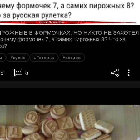
ИРОЖНЫЕ В ФОРМOЧКАХ, НО НИКТО НЕ ЗАХОТЕЛ
чему формочек 7, а самих пирожных 8? Что за
ка?
м
#кухня
#Готовка
#сатира
0
0