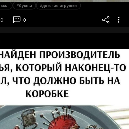
пазл
#буквы
#детские игрушки
0
0