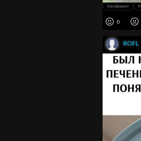
#алфавит
#
0
ROFL