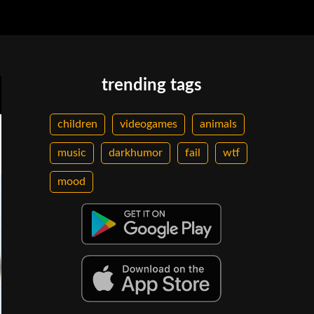
trending tags
children
videogames
animals
music
darkhumor
fail
wtf
mood