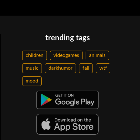
trending tags
children
videogames
animals
music
darkhumor
fail
wtf
mood