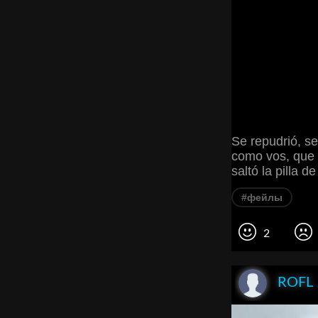
Se repudrió, s
como vos, que 
saltó la pilla d
#фейлы
2
ROFL