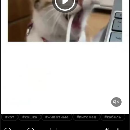
#кот
#кошка
#животные
#питомец
#кабель