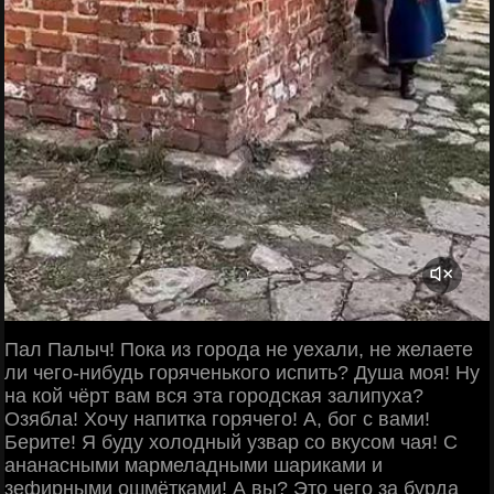
Пал Палыч! Пока из города не уехали, не желаете
ли чего-нибудь горяченького испить? Душа моя! Ну
на кой чёрт вам вся эта городская залипуха?
Озябла! Хочу напитка горячего! А, бог с вами!
Берите! Я буду холодный узвар со вкусом чая! С
ананасными мармеладными шариками и
зефирными ошмётками! А вы? Это чего за бурда