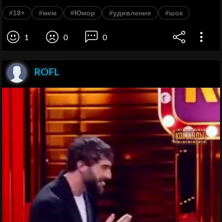
#18+
#мем
#Юмор
#удивление
#шок
1
0
0
ROFL