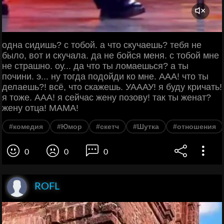
одна сидишь? с тобой. а что скучаешь? тебя не
было, вот и скучала. да не бойся меня. с тобой мне
не страшно. оу... да что ты ломаешься? а ты
почини. э... ну тогда подойди ко мне. ААА! что ты
делаешь?! всё, что скажешь. УАААУ! я буду кричать!
я тоже. ААА! я сейчас жену позову! так ты женат?
жену отца! МАМА!
#комедия
#Юмор
#скетч
#Шутка
#отношения
0
0
0
ROFL