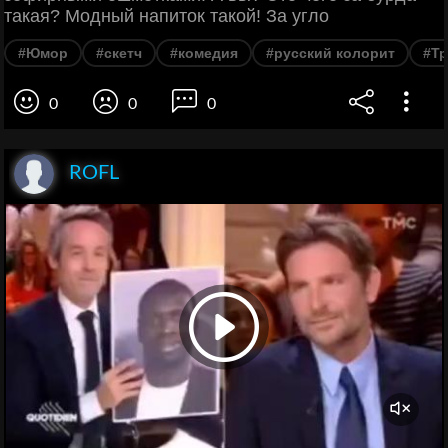
такая? Модный напиток такой! За угло
#Юмор
#скетч
#комедия
#русский колорит
#Т
0
0
0
ROFL