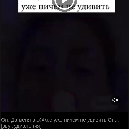
Он: Да меня в с@ксе уже ничем не удивить Она:
[звук удивления]