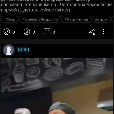
напомнил: эти кабинки на «Чертовом колесе» были
нормой (1 деталь сейчас пугает):
#Ссср
#колесо обозрения
#Аттракцион
#страх
0
0
0
ROFL