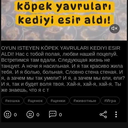
OYUN ISTEYEN KÖPEK YAVRULARI KEDIYI ESIR
ALDI! Нас с тобой полая, любви нашей поцелуй.
Встретимся там вдали. Следующая жизнь не
танцует. А ночи я насильная. И я так красиво жила
тебя. И я болью, больная. Словно стена стеная. И
я, а зачем мы так умели? И я, а зачем мы ели, ели?
И я, так и будет воля твоя. Хай-я, хай-я, хай-я. Ты
же знаешь, что я с т
#кошка
#щенок
#щенки
#животные
#Игра
0
0
0