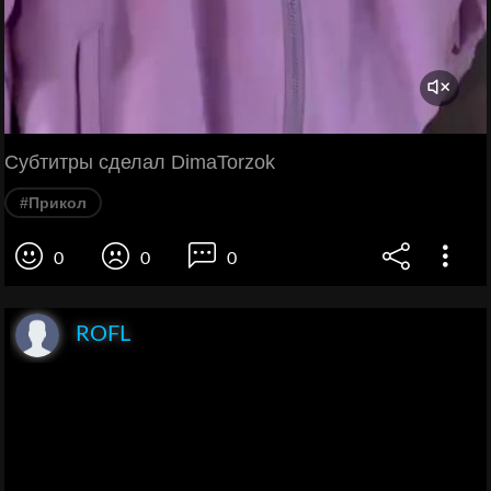
Субтитры сделал DimaTorzok
#Прикол
0
0
0
ROFL