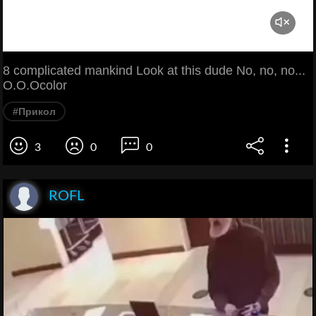
8 complicated mankind Look at this dude No, no, no...
O.O.Ocolor
#Прикол
3
0
0
ROFL