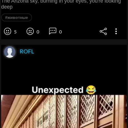
The Arizona sky, burning in your eyes, you're looking
deep
#животные
5
0
0
ROFL