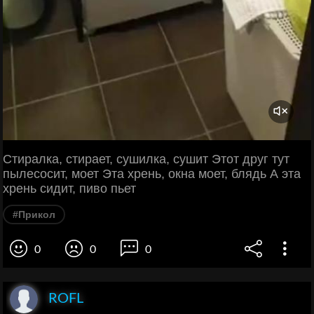
Стиралка, стирает, сушилка, сушит Этот друг тут
пылесосит, моет Эта хрень, окна моет, блядь А эта
хрень сидит, пиво пьет
#Прикол
0
0
0
ROFL