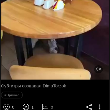
Субтитры создавал DimaTorzok
#Прикол
0
1
0