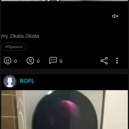
my Zikata Zikata
#Прикол
0
0
0
ROFL