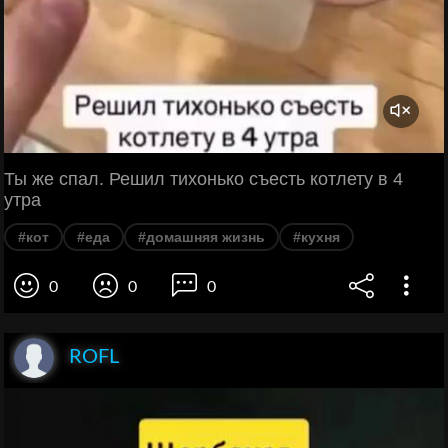
Ты же спал. Решил тихонько съесть котлету в 4
утра
#кот
#еда
#домашняя жизнь
#кухня
0
0
0
ROFL