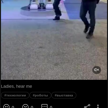
Ladies, hear me
#технологии
#роботы
#выставка
0
0
0