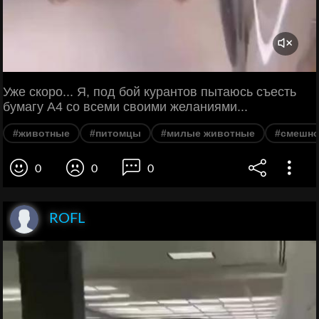
Уже скоро... Я, под бой курантов пытаюсь съесть
бумагу A4 со всеми своими желаниями...
#животные
#питомцы
#милые животные
#смешн
0
0
0
ROFL