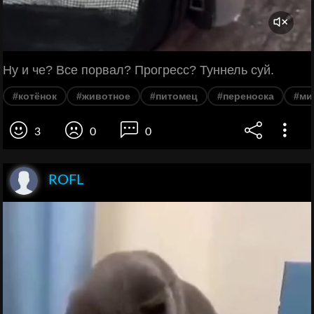
Ну и че? Все порвал? Прогресс? Туннель суй.
#котёнок
#животное
#питомец
#переноска
#ми
3
0
0
ROFL