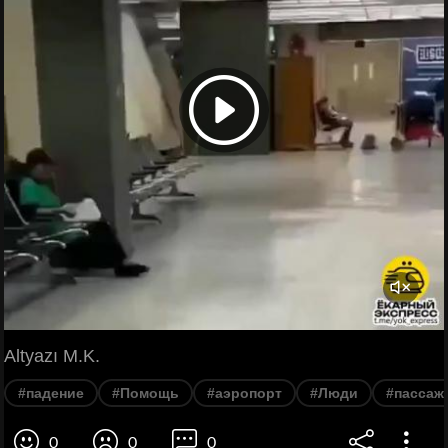
Altyazı M.K.
#падение
#Помощь
#аэропорт
#Люди
#пассаж
0
0
0