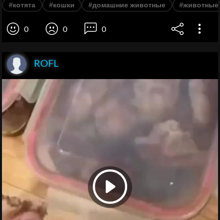
#котята
#кошки
#домашние животные
#животные
0
0
0
ROFL