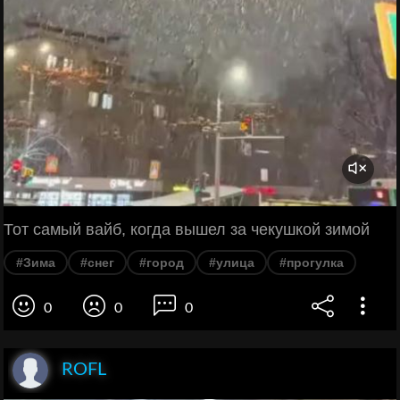
Тот самый вайб, когда вышел за чекушкой зимой
#Зима
#снег
#город
#улица
#прогулка
0
0
0
ROFL