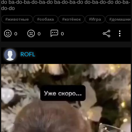
do ba-do-ba-do-ba-do ba-do-ba-do do-ba-do-do do-ba-
do-do
#животные
#собака
#котёнок
#Игра
#домашни
0
0
0
ROFL