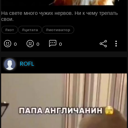
На свете много чужих нервов. Ни к чему трепать
свои.
#кот
#цитата
#мотиватор
0
0
0
ROFL