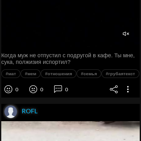
Когда муж не отпустил с подругой в кафе. Ты мне,
сука, полжизия испортил?
#мат
#мем
#отношения
#семья
#грубаятекст
0
0
0
ROFL