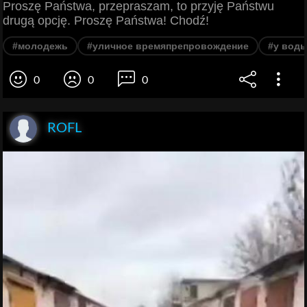
Proszę Państwa, przepraszam, to przyję Państwu
drugą opcję. Proszę Państwa! Chodź!
#молодежь
#уличное времяпрепровождение
#у вод
0
0
0
ROFL