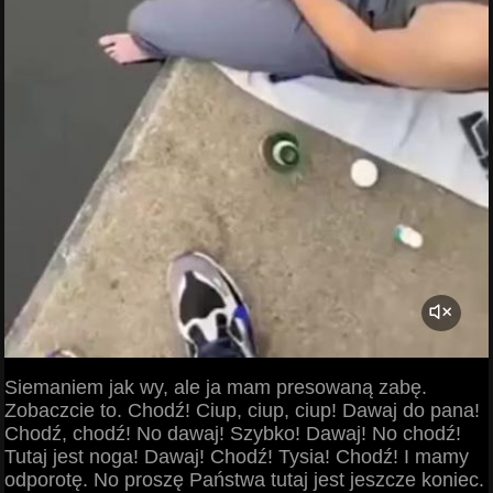
Siemaniem jak wy, ale ja mam presowaną zabę.
Zobaczcie to. Chodź! Ciup, ciup, ciup! Dawaj do pana!
Chodź, chodź! No dawaj! Szybko! Dawaj! No chodź!
Tutaj jest noga! Dawaj! Chodź! Tysia! Chodź! I mamy
odporotę. No proszę Państwa tutaj jest jeszcze koniec.