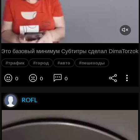
Это базовый минимум Субтитры сделал DimaTorzok
#трафик
#город
#авто
#пешеходы
0
0
0
ROFL