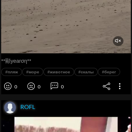
**顯yearση**
#пляж
#море
#животное
#скалы
#берег
0
0
0
ROFL