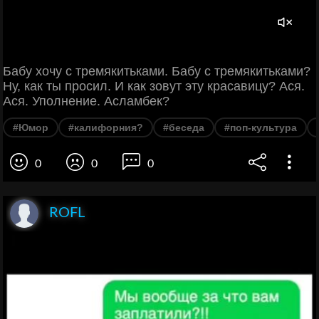
Бабу хочу с тремякитьками. Бабу с тремякитьками?
Ну, как ты просил. И как зовут эту красавицу? Ася.
Ася. Уполнение. Асламбек?
#Юмор
#калифорния?
#беседа
#поп-культура
0
0
0
ROFL