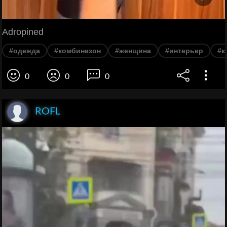
Adropined
#одежда
#комбинезон
#женщина
#интерьер
#к
0
0
0
ROFL