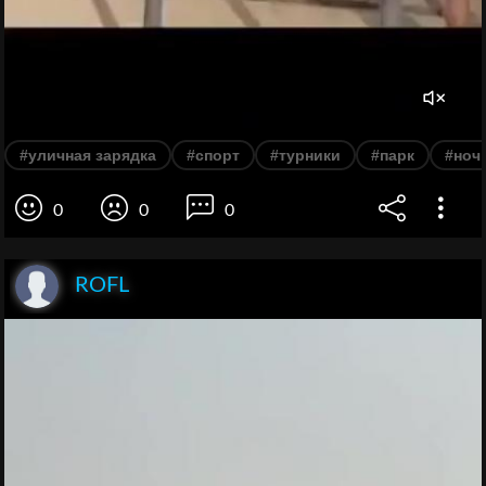
#уличная зарядка
#спорт
#турники
#парк
#ноч
0
0
0
ROFL