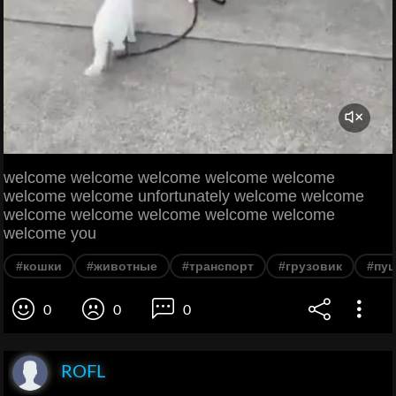
welcome welcome welcome welcome welcome
welcome welcome unfortunately welcome welcome
welcome welcome welcome welcome welcome
welcome you
#кошки
#животные
#транспорт
#грузовик
#пу
0
0
0
ROFL