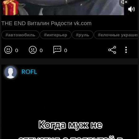
THE END Виталин Радости vk.com
#автомобиль
#интерьер
#руль
#елочные украше
0
0
0
ROFL