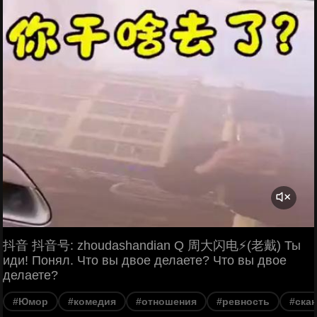
抖音 抖音号: zhoudashandian Q 周大闪电⚡(老戴) Ты
иди! Понял. Что вы двое делаете? Что вы двое
делаете?
#Юмор
#комедия
#отношения
#ревность
#ска