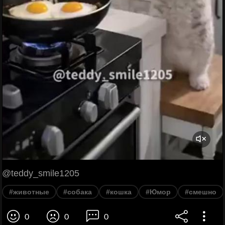
@teddy_smile1205
#животные
#собака
#кошка
#Юмор
#смешно
0
0
0