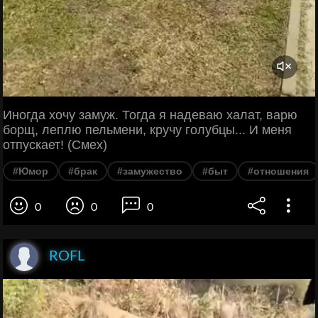
Иногда хочу замуж. Тогда я надеваю халат, варю
борщ, леплю пельмени, кручу голубцы... И меня
отпускает! (Смех)
#Юмор
#брак
#замужество
#быт
#отношения
0
0
0
ROFL