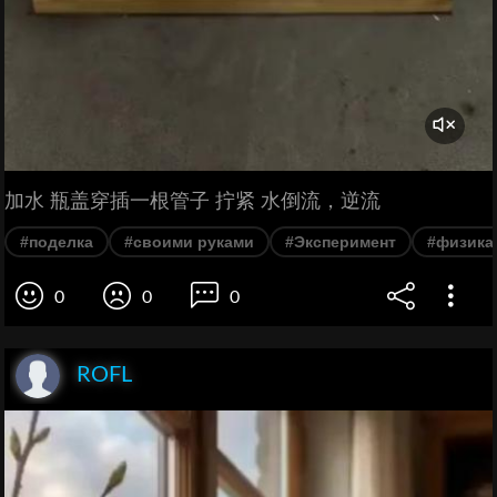
加水 瓶盖穿插一根管子 拧紧 水倒流，逆流
#поделка
#своими руками
#Эксперимент
#физика
0
0
0
ROFL