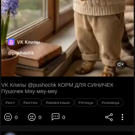
VK Клипы @pushochk КОРМ ДЛЯ СИНИЧЕК
Пушочек Мяу-мяу-мяу
#кот
#котик
#животные
#птица
#синица
0
0
0