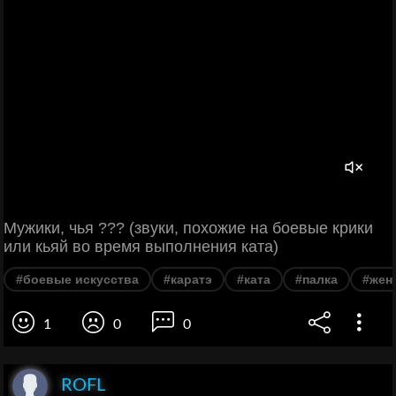
Мужики, чья ??? (звуки, похожие на боевые крики
или кьяй во время выполнения ката)
#боевые искусства
#каратэ
#ката
#палка
#жен
1
0
0
ROFL