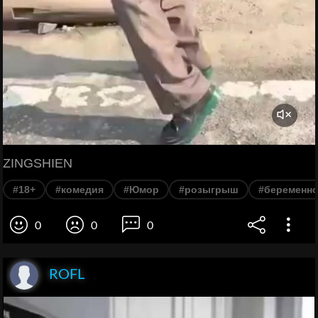
ZINGSHIEN
#18+
#комедия
#Юмор
#розыгрыш
#беременно
0
0
0
ROFL