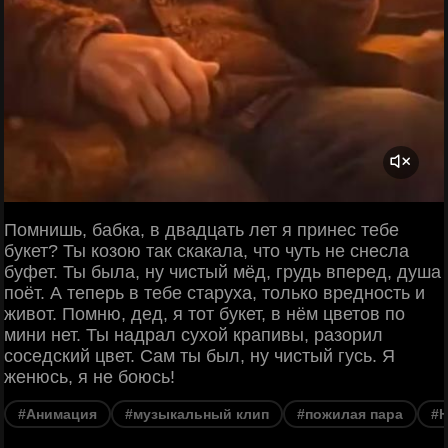
Помнишь, бабка, в двадцать лет я принес тебе
букет? Ты козою так скакала, что чуть не снесла
буфет. Ты была, ну чистый мёд, грудь вперед, душа
поёт. А теперь в тебе старуха, только вредность и
живот. Помню, дед, я тот букет, в нём цветов по
мини нет. Ты надрал сухой крапивы, разорил
соседский цвет. Сам ты был, ну чистый гусь. Я
женюсь, я не боюсь!
#Анимация
#музыкальный клип
#пожилая пара
#