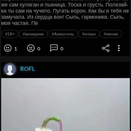
же сам хулиган и пьяница. Тоска и грусть. Полезай-
ка ты сам на чучело. Пугать ворон. Как бы я тебя не
замучала. Из сердца вон! Сыпь, гармоника. Сыпь,
моя частая. Пе
#18+
#женщина
#Алкоголь
#отказ
#песня
1
0
0
ROFL