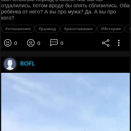
отдалились, потом вроде бы опять сблизились. Оба
ребёнка от него? А вы про мужа? Да. А вы про
кого?
#отношения
#развод
#расставание
#История
0
0
0
ROFL