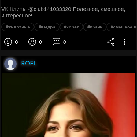
VK Клипы @club141033320 Полезное, смешное,
интересное!
#животные
#выдра
#хорек
#пранк
#смешное в
0
0
0
ROFL