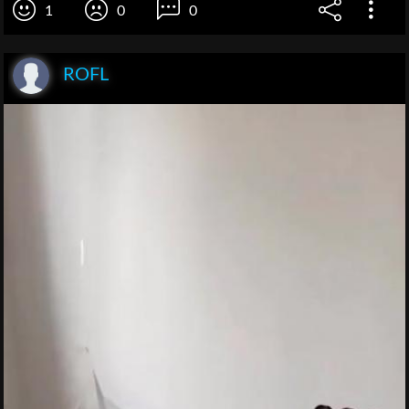
1
0
0
ROFL