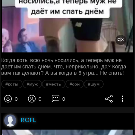
Когда коты всю ночь носились, а теперь муж не
дает им спать днём. Что, неприкольно, да? Когда
вам так делают? А вы когда в 6 утра... Не спать!
#коты
#муж
#месть
#сон
#шум
0
0
0
ROFL