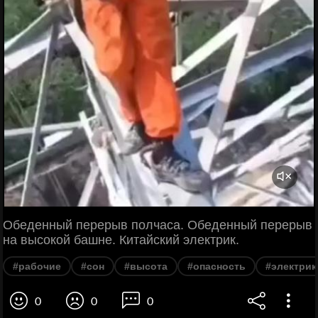
Обеденный перерыв полчаса. Обеденный перерыв
на высокой башне. Китайский электрик.
#рабочие
#сон
#высота
#опасность
#электрик
0
0
0