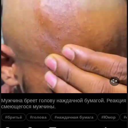
Мужчина бреет голову наждачной бумагой. Реакция
смеющегося мужчины.
#бритьё
#голова
#наждачная бумага
#Юмор
#