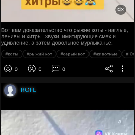
Вот вам доказательство что рыжие коты - наглые,
ленивы и хитры. Звуки, имитирующие смех и
удивление, а затем довольное мурлыканье.
#коты
#рыжий кот
#серый кот
#животные
#Юм
0
0
0
ROFL