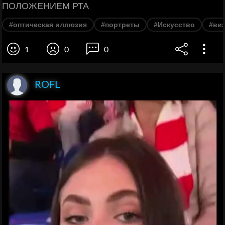
ПОЛОЖЕНИЕМ РТА
#оптическая иллюзия
#портреты
#Искусство
#ви
1
0
0
ROFL