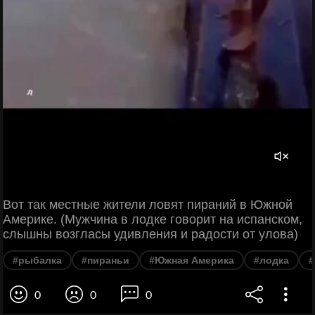
Вот так местные жители ловят пираний в Южной
Америке. (Мужчина в лодке говорит на испанском,
слышны возгласы удивления и радости от улова)
#рыбалка
#пираньи
#Южная Америка
#лодка
#
0
0
0