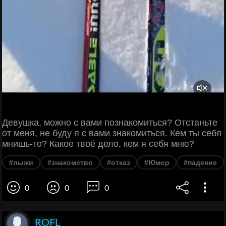
Девушка, можно с вами познакомиться? Отстаньте
от меня, не буду я с вами знакомиться. Кем ты себя
мнишь-то? Какое твоё дело, кем я себя мню?
#лыжи
#знакомство
#отказ
#Юмор
#падение
0
0
0
ROFL