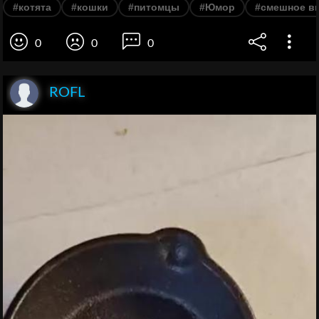
#котята
#кошки
#питомцы
#Юмор
#смешное в
0
0
0
ROFL