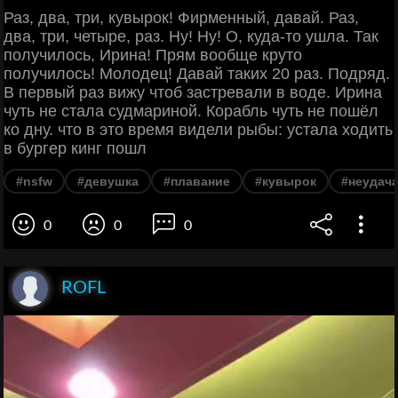
Раз, два, три, кувырок! Фирменный, давай. Раз,
два, три, четыре, раз. Ну! Ну! О, куда-то ушла. Так
получилось, Ирина! Прям вообще круто
получилось! Молодец! Давай таких 20 раз. Подряд.
В первый раз вижу чтоб застревали в воде. Ирина
чуть не стала судмариной. Корабль чуть не пошёл
ко дну. что в это время видели рыбы: устала ходить
в бургер кинг пошл
#nsfw
#девушка
#плавание
#кувырок
#неудач
0
0
0
ROFL