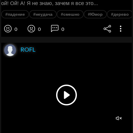
ой! Ой! А! Я не знаю, зачем я все это...
#падение
#неудача
#смешно
#Юмор
#дерево
0
0
0
ROFL