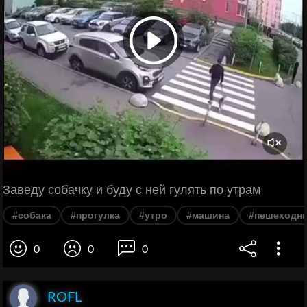
Заведу собачку и буду с ней гулять по утрам
#собака
#прогулка
#утро
#машина
#пешеходн
0
0
0
ROFL