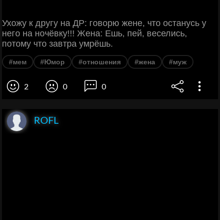
Ухожу к другу на ДР: говорю жене, что останусь у
него на ночёвку!!! Жена: Ешь, пей, веселись,
потому что завтра умрёшь.
#мем
#Юмор
#отношения
#жена
#муж
2
0
0
ROFL