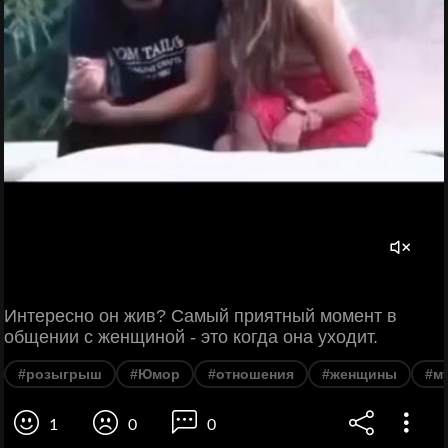
Интересно он жив? Самый приятный момент в
общении с женщиной - это когда она уходит.
#розыгрыш
#Юмор
#отношения
#женщины
#м
1
0
0