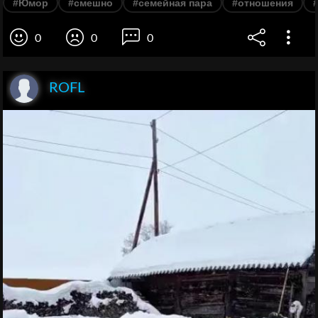
#Юмор
#смешно
#семейная пара
#отношения
0
0
0
ROFL