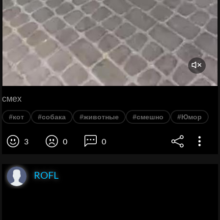
смех
#кот
#собака
#животные
#смешно
#Юмор
3
0
0
ROFL