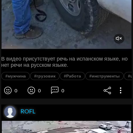
В видео присутствует речь на испанском языке, но
нет речи на русском языке.
#мужчина
#грузовик
#Работа
#инструменты
#ш
0
0
0
ROFL