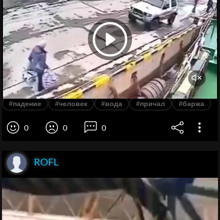
#падение
#человек
#вода
#причал
#баржа
0
0
0
ROFL