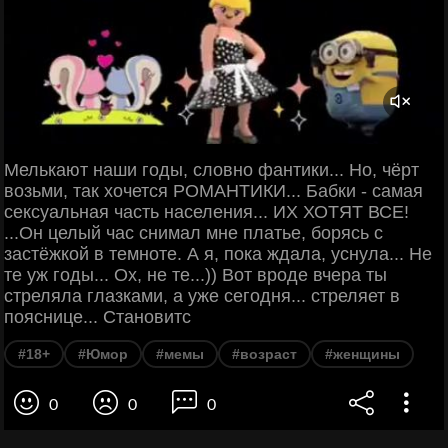
Мелькают наши годы, словно фантики... Но, чёрт
возьми, так хочется РОМАНТИКИ... Бабки - самая
сексуальная часть населения... ИХ ХОТЯТ ВСЕ!
...Он целый час снимал мне платье, борясь с
застёжкой в темноте. А я, пока ждала, уснула... Не
те уж годы... Ох, не те...)) Вот вроде вчера ты
стреляла глазками, а уже сегодня... стреляет в
пояснице... Становитс
#18+
#Юмор
#мемы
#возраст
#женщины
0
0
0