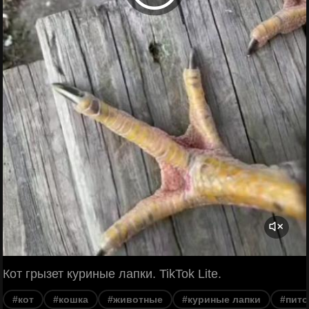
Кот грызет куриные лапки. TikTok Lite.
#кот
#кошка
#животные
#куриные лапки
#пит