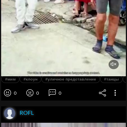
#мим
#клоун
#уличное представление
#танцы
0
0
0
ROFL