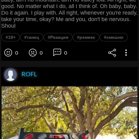
good. No matter what I do, all I think of. Oh baby, baby.
Do it again. I play with. All right, whenever you're ready,
take your time, okay? Me and you, don't be nervous.
Shoul
#18+
#танец
#Реакция
#ремикс
#смешно
0
0
0
ROFL