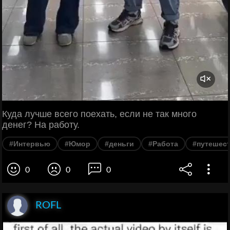
Куда лучше всего поехать, если не так много
денег? На работу.
#Интервью
#Юмор
#деньги
#Работа
#путешес
0
0
0
ROFL