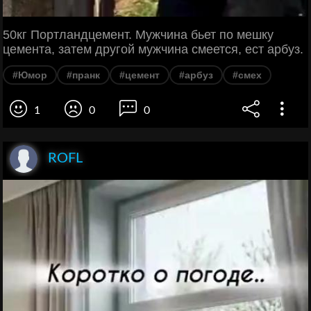
50кг Портландцемент. Мужчина бьет по мешку
цемента, затем другой мужчина смеется, ест арбуз.
#Юмор
#пранк
#цемент
#арбуз
#смех
1
0
0
ROFL