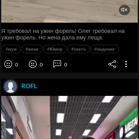
Я требовал на ужин форель! Олег требовал на
ужин форель. Но жена дала ему леща.
#муж
#жена
#Юмор
#скетч
#падение
0
0
0
ROFL