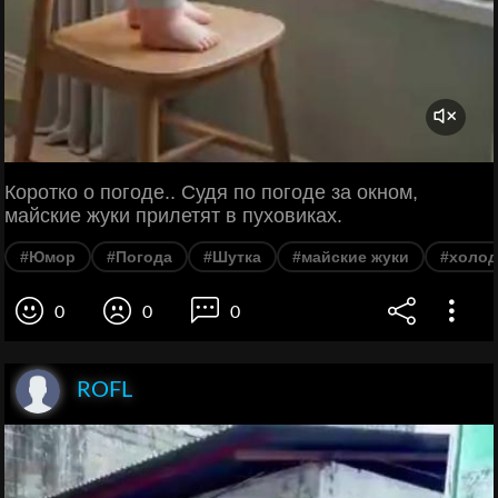
Коротко о погоде.. Судя по погоде за окном,
майские жуки прилетят в пуховиках.
#Юмор
#Погода
#Шутка
#майские жуки
#холод
0
0
0
ROFL