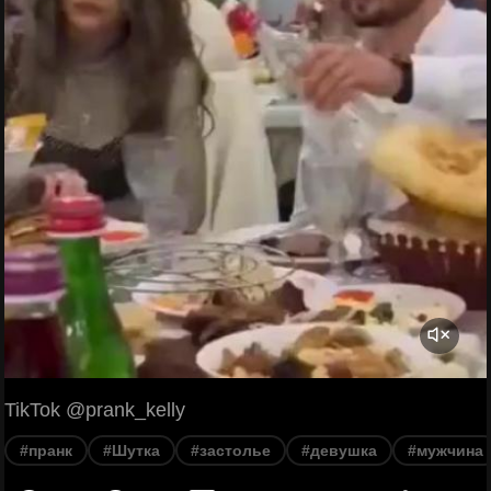
TikTok @prank_kelly
#пранк
#Шутка
#застолье
#девушка
#мужчина