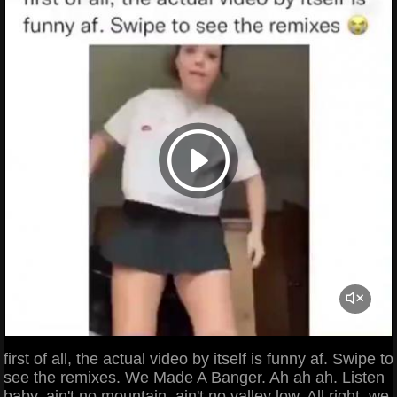
first of all, the actual video by itself is funny af. Swipe to
see the remixes. We Made A Banger. Ah ah ah. Listen
baby, ain't no mountain, ain't no valley low. All right, we