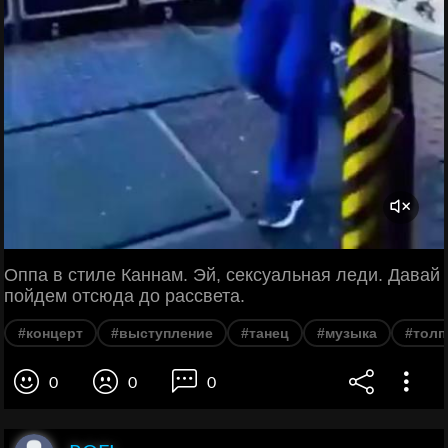
Оппа в стиле Каннам. Эй, сексуальная леди. Давай
пойдем отсюда до рассвета.
#концерт
#выступление
#танец
#музыка
#толп
0
0
0