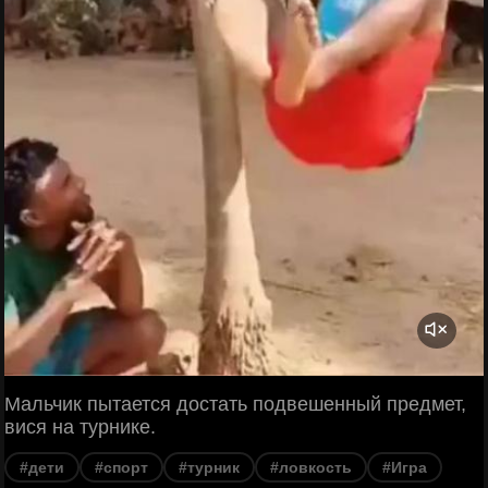
Мальчик пытается достать подвешенный предмет,
вися на турнике.
#дети
#спорт
#турник
#ловкость
#Игра