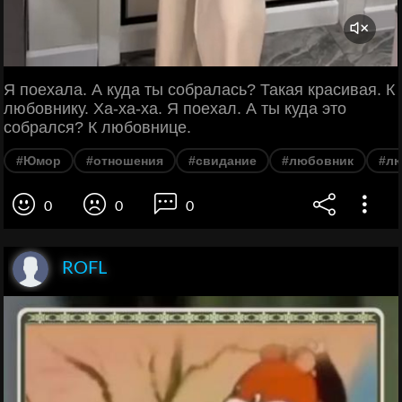
Я поехала. А куда ты собралась? Такая красивая. К
любовнику. Ха-ха-ха. Я поехал. А ты куда это
собрался? К любовнице.
#Юмор
#отношения
#свидание
#любовник
#л
0
0
0
ROFL