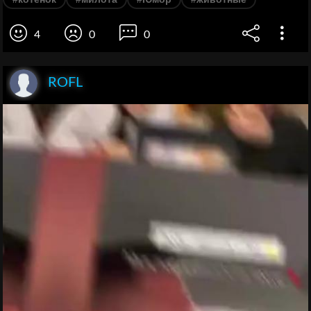
4
0
0
ROFL