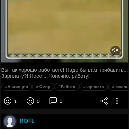
Вы так хорошо работаете! Надо бы вам прибавить...
Зарплату?! Нееет... Конечно, работу!
#Анимация
#Юмор
#Работа
#зарплата
#началь
1
0
0
ROFL