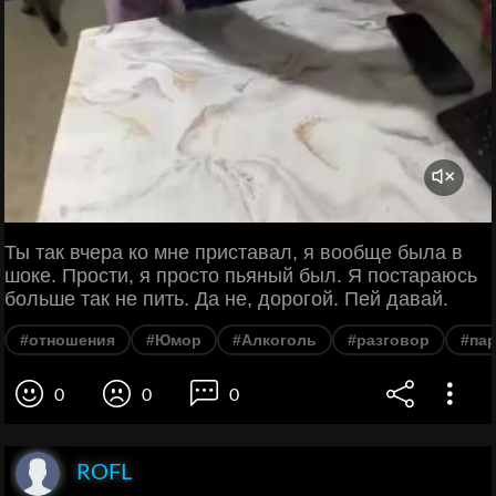
Ты так вчера ко мне приставал, я вообще была в
шоке. Прости, я просто пьяный был. Я постараюсь
больше так не пить. Да не, дорогой. Пей давай.
#отношения
#Юмор
#Алкоголь
#разговор
#па
0
0
0
ROFL