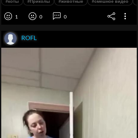
#коты
#Приколы
#животные
#смешное видео
1
0
0
ROFL