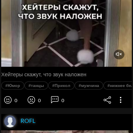
Хейтеры скажут, что звук наложен
#Юмор
#танцы
#Прикол
#мужчина
#нижнее бе
0
0
0
ROFL