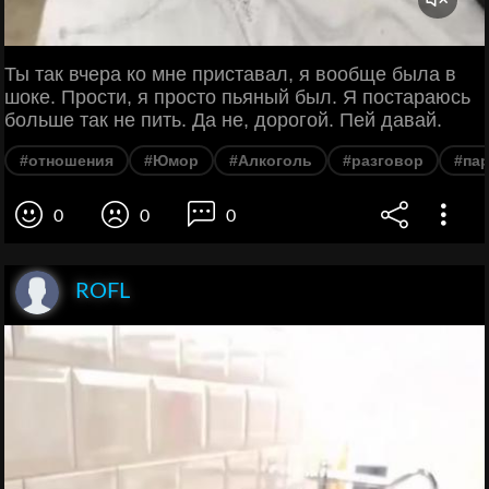
Ты так вчера ко мне приставал, я вообще была в
шоке. Прости, я просто пьяный был. Я постараюсь
больше так не пить. Да не, дорогой. Пей давай.
#отношения
#Юмор
#Алкоголь
#разговор
#па
0
0
0
ROFL