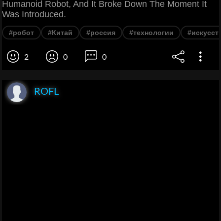
Humanoid Robot, And It Broke Down The Moment It
Was Introduced.
#робот
#Китай
#россия
#технологии
#искусст
2
0
0
ROFL