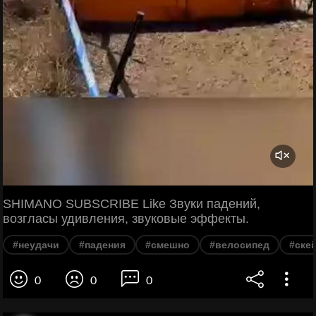
SHIMANO SUBSCRIBE Like Звуки падений,
возгласы удивления, звуковые эффекты.
#неудачи
#падения
#смешно
#велосипед
#ске
0
0
0