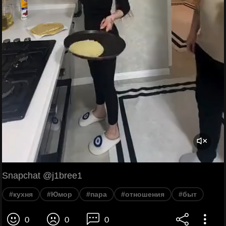
Snapchat @j1bree1
#кухня
#Юмор
#пара
#отношения
#быт
0
0
0