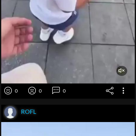
0
0
0
ROFL