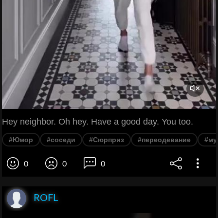
Hey neighbor. Oh hey. Have a good day. You too.
#Юмор
#соседи
#Сюрприз
#переодевание
#му
0
0
0
ROFL