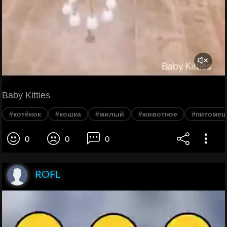
Baby Kitties
#котёнок
#кошка
#милый
#животное
#питомец
0
0
0
ROFL