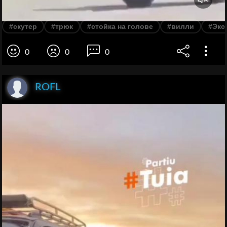
#скутер
#трюк
#стойка на голове
#вилли
#Экс
0
0
0
ROFL