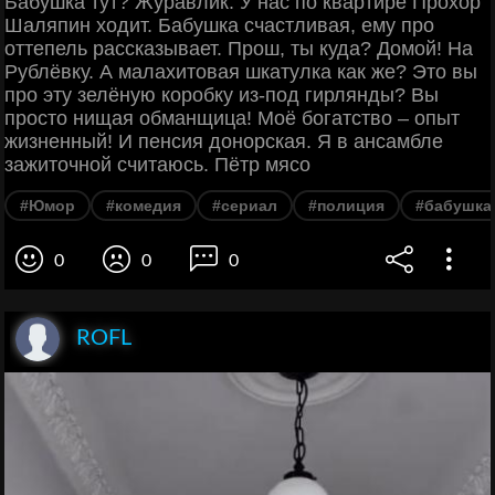
Бабушка тут? Журавлик. У нас по квартире Прохор
Шаляпин ходит. Бабушка счастливая, ему про
оттепель рассказывает. Прош, ты куда? Домой! На
Рублёвку. А малахитовая шкатулка как же? Это вы
про эту зелёную коробку из-под гирлянды? Вы
просто нищая обманщица! Моё богатство – опыт
жизненный! И пенсия донорская. Я в ансамбле
зажиточной считаюсь. Пётр мясо
#Юмор
#комедия
#сериал
#полиция
#бабушка
0
0
0
ROFL