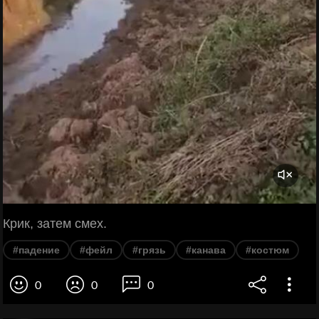
Крик, затем смех.
#падение
#фейл
#грязь
#канава
#костюм
0
0
0