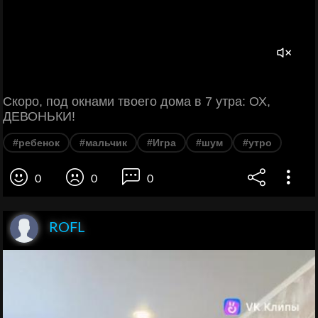
Скоро, под окнами твоего дома в 7 утра: ОХ,
ДЕВОНЬКИ!
#ребенок
#мальчик
#Игра
#шум
#утро
0
0
0
ROFL