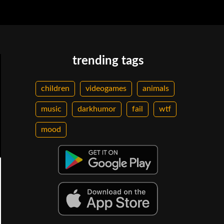
trending tags
children
videogames
animals
music
darkhumor
fail
wtf
mood