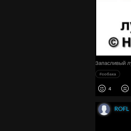
Запасливый л
#собака
4
ROFL