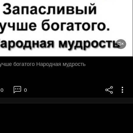
учше богатого Народная мудрость
0
0