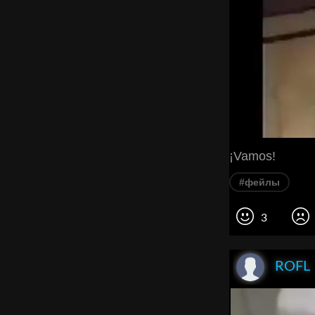
¡Vamos!
#фейлы
3
ROFL