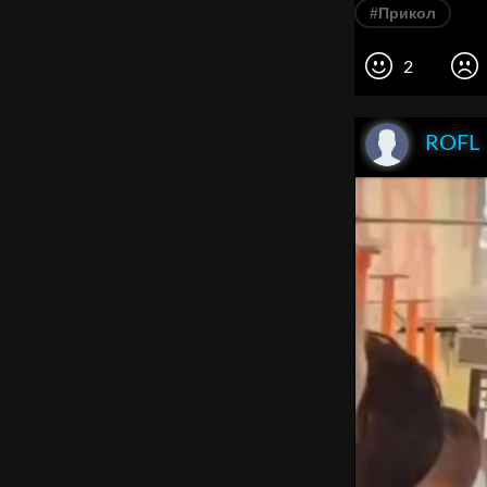
#Прикол
2
ROFL