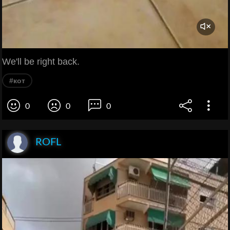
We'll be right back.
#кот
0
0
0
ROFL