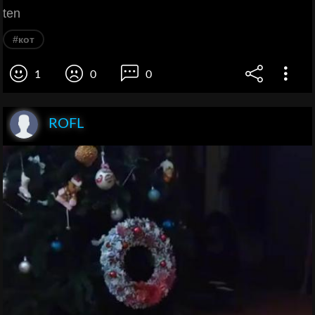
ten
#кот
1
0
0
ROFL