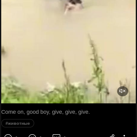
Come on, good boy, give, give, give.
#животные