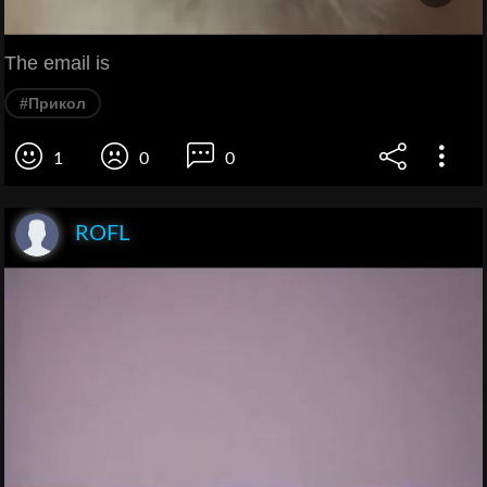
The email is
#Прикол
1
0
0
ROFL