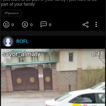
part of your family
#Прикол
0
0
0
ROFL