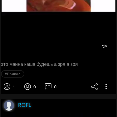
это манна каша будешь а зря а зря
#Прикол
1
0
0
ROFL