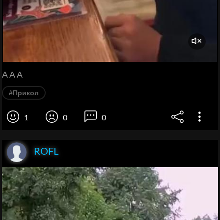
A A A
#Прикол
1
0
0
ROFL