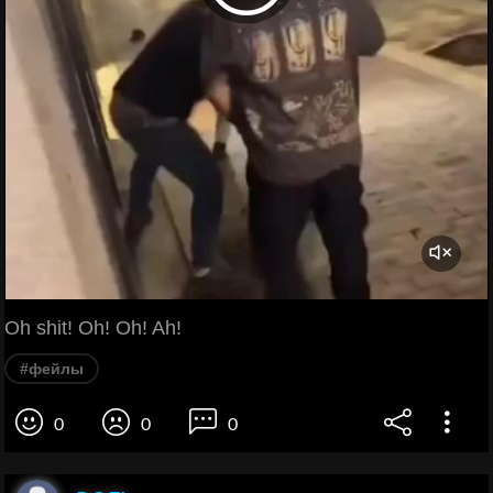
Oh shit! Oh! Oh! Ah!
#фейлы
0
0
0