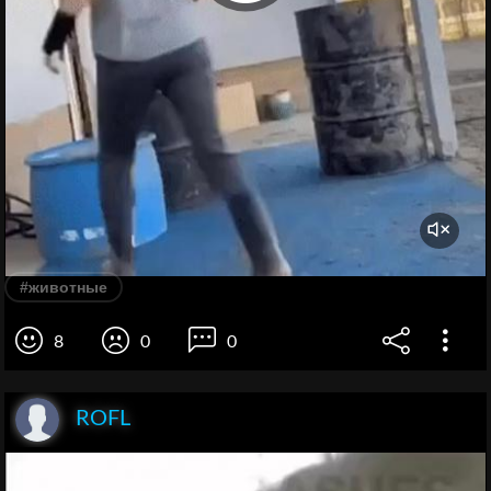
#животные
8
0
0
ROFL