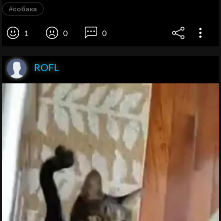
#собака
1
0
0
ROFL