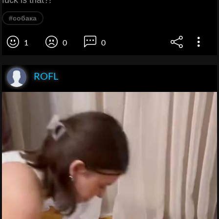
fuck is that?!
#собака
1
0
0
ROFL