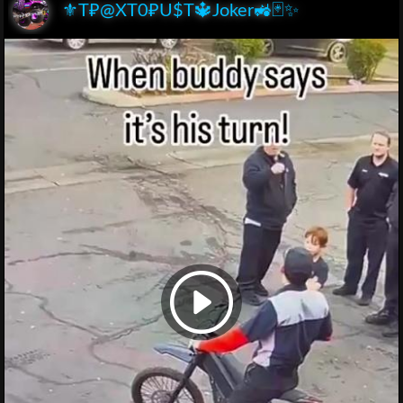
⚜️T₽@XT0₽U$T🔱Joker🚜🃏✨