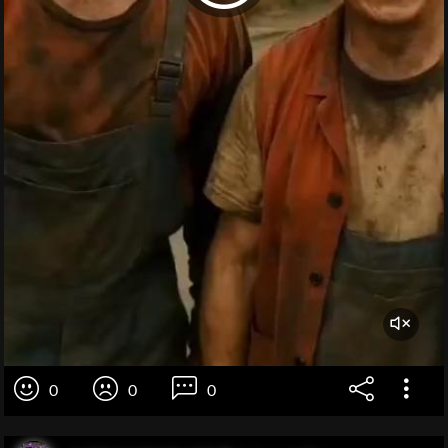
0
0
0