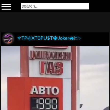
⚜️T₽@XT0₽U$T🔱Joker🚜🃏✨