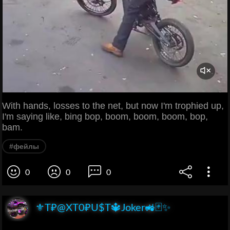
With hands, losses to the net, but now I'm trophied up,
I'm saying like, bing bop, boom, boom, boom, bop,
bam.
#фейлы
0
0
0
⚜️T₽@XT0₽U$T🔱Joker🚜🃏✨