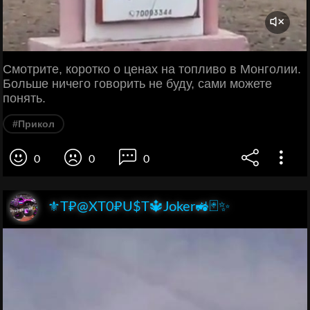
Смотрите, коротко о ценах на топливо в Монголии.
Больше ничего говорить не буду, сами можете
понять.
#Прикол
0
0
0
⚜️T₽@XT0₽U$T🔱Joker🚜🃏✨