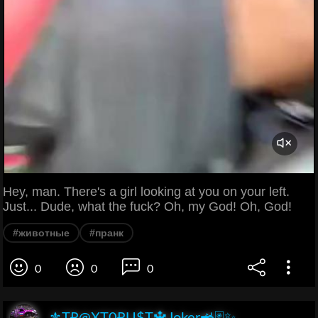
Hey, man. There's a girl looking at you on your left.
Just... Dude, what the fuck? Oh, my God! Oh, God!
#животные
#пранк
0
0
0