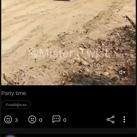
Party time.
#лайфхак
3
0
0