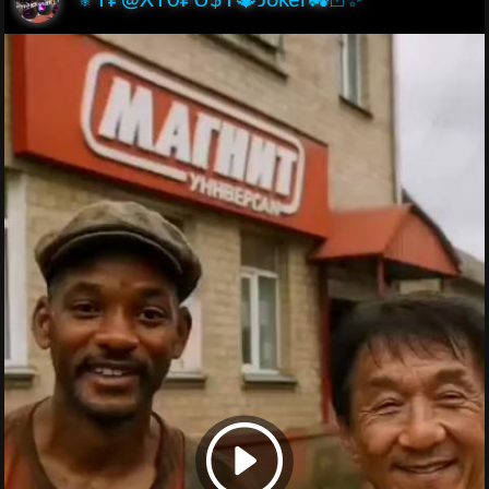
⚜️T₽@XT0₽U$T🔱Joker🚜🃏✨