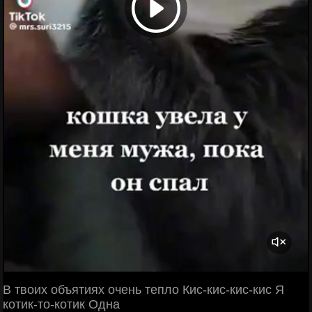
В твоих объятиях очень тепло Кис-кис-кис-кис Я
котик-то-котик Одна