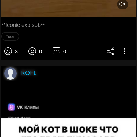
**Iconic exp sob**
#кот
3
0
0
ROFL