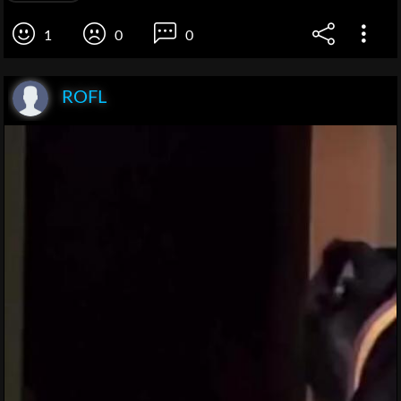
1
0
0
ROFL