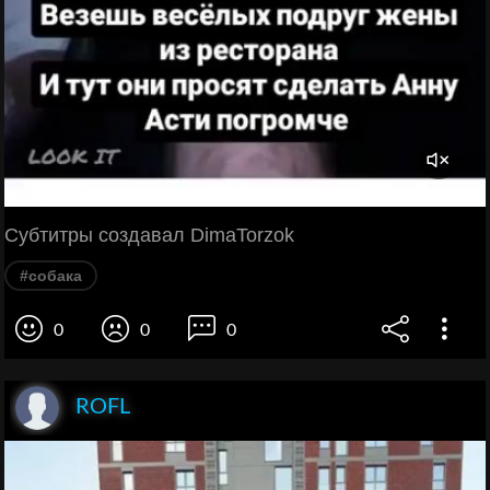
Субтитры создавал DimaTorzok
#собака
0
0
0
ROFL