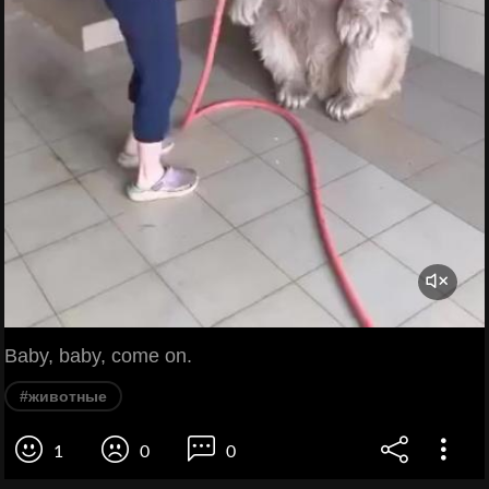
Baby, baby, come on.
#животные
1
0
0