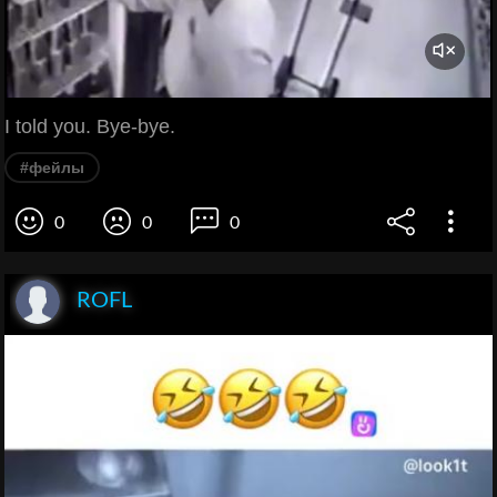
I told you. Bye-bye.
#фейлы
0
0
0
ROFL