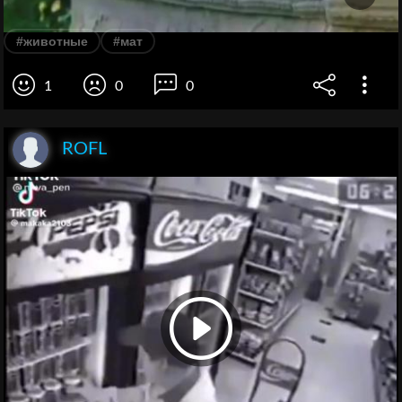
#животные
#мат
1
0
0
ROFL